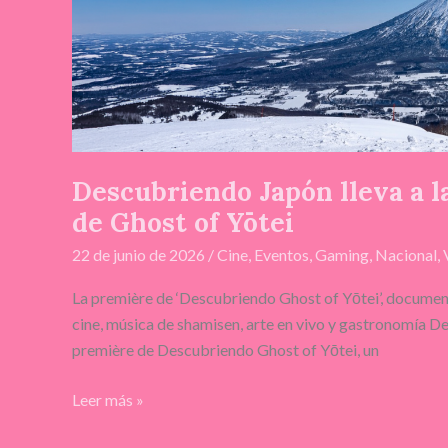
Yōtei
Descubriendo Japón lleva a la
de Ghost of Yōtei
22 de junio de 2026
/
Cine
,
Eventos
,
Gaming
,
Nacional
,
La première de ‘Descubriendo Ghost of Yōtei’, documen
cine, música de shamisen, arte en vivo y gastronomía D
première de Descubriendo Ghost of Yōtei, un
Leer más »