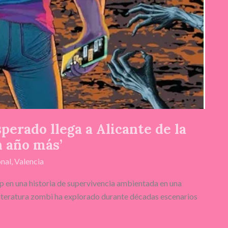
perado llega a Alicante de la
n año más’
nal
,
Valencia
p en una historia de supervivencia ambientada en una
literatura zombi ha explorado durante décadas escenarios