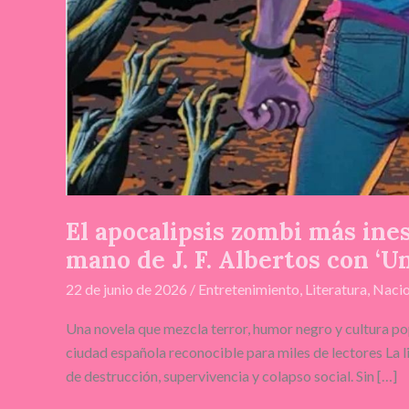
El apocalipsis zombi más ines
mano de J. F. Albertos con ‘U
22 de junio de 2026
/
Entretenimiento
,
Literatura
,
Nacio
Una novela que mezcla terror, humor negro y cultura po
ciudad española reconocible para miles de lectores La 
de destrucción, supervivencia y colapso social. Sin […]