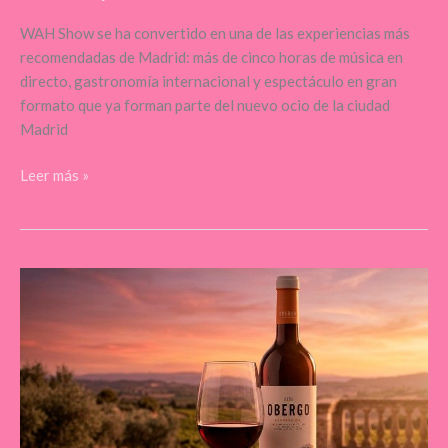
WAH Show se ha convertido en una de las experiencias más
recomendadas de Madrid: más de cinco horas de música en
directo, gastronomía internacional y espectáculo en gran
formato que ya forman parte del nuevo ocio de la ciudad
Madrid
Leer más »
Obergo
pone
en
valor
el
carácter
del
territorio