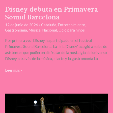
Disney debuta en Primavera
Sound Barcelona
12 de junio de 2026
/
Cataluña
,
Entretenimiento
,
Gastronomía
,
Música
,
Nacional
,
Ocio para niños
Por primera vez, Disney ha participado en el festival
Primavera Sound Barcelona. La ‘Isla Disney’ acogió a miles de
asistentes que pudieron disfrutar de la nostalgia del universo
Disney a través de la música, el arte y la gastronomía La
Leer más »
Vuelve
MMT
FEST: