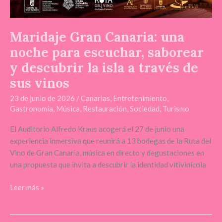
Maridaje Gran Canaria: una
noche para escuchar, saborear
y descubrir la isla a través de
sus vinos
23 de junio de 2026
/
Canarias
,
Entretenimiento
,
Gastronomía
,
Música
,
Restauración
,
Sociedad
,
Turismo
El Auditorio Alfredo Kraus acogerá el 27 de junio una
experiencia inmersiva que reunirá a 13 bodegas de la Ruta del
Vino de Gran Canaria, música en directo y degustaciones en
una propuesta que invita a descubrir la identidad vitivinícola
Leer más »