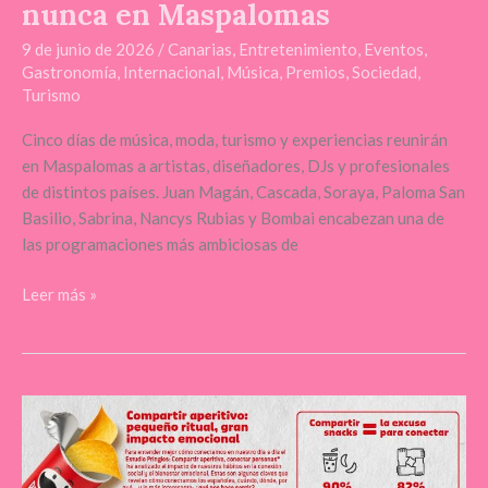
nunca en Maspalomas
9 de junio de 2026
/
Canarias
,
Entretenimiento
,
Eventos
,
Gastronomía
,
Internacional
,
Música
,
Premios
,
Sociedad
,
Turismo
Cinco días de música, moda, turismo y experiencias reunirán
en Maspalomas a artistas, diseñadores, DJs y profesionales
de distintos países. Juan Magán, Cascada, Soraya, Paloma San
Basilio, Sabrina, Nancys Rubias y Bombai encabezan una de
las programaciones más ambiciosas de
Leer más »
Según
el
‘Estudio
Pringles: