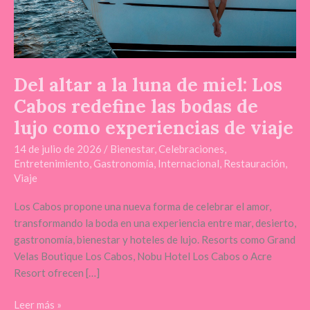
Cabos
redefine
las
bodas
de
Del altar a la luna de miel: Los
lujo
Cabos redefine las bodas de
como
lujo como experiencias de viaje
experiencias
de
14 de julio de 2026
/
Bienestar
,
Celebraciones
,
viaje
Entretenimiento
,
Gastronomía
,
Internacional
,
Restauración
,
Viaje
Los Cabos propone una nueva forma de celebrar el amor,
transformando la boda en una experiencia entre mar, desierto,
gastronomía, bienestar y hoteles de lujo. Resorts como Grand
Velas Boutique Los Cabos, Nobu Hotel Los Cabos o Acre
Resort ofrecen […]
Leer más »