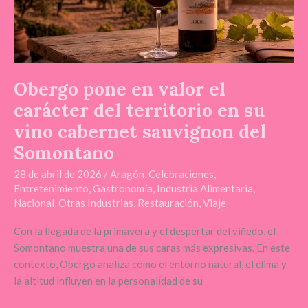
en
su
vino
cabernet
sauvignon
Obergo pone en valor el
del
carácter del territorio en su
Somontano
vino cabernet sauvignon del
Somontano
28 de abril de 2026
/
Aragón
,
Celebraciones
,
Entretenimiento
,
Gastronomía
,
Industria Alimentaria
,
Nacional
,
Otras Industrias
,
Restauración
,
Viaje
Con la llegada de la primavera y el despertar del viñedo, el
Somontano muestra una de sus caras más expresivas. En este
contexto, Obergo analiza cómo el entorno natural, el clima y
la altitud influyen en la personalidad de su