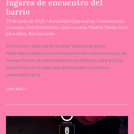
lugares de encuentro del
barrio
29 de junio de 2026
/
Actualidad Empresarial
,
Comunicación
,
Consumo
,
Entretenimiento
,
Gastronomía
,
Madrid
,
Moda
,
Ocio
para niños
,
Restauración
En el tercer reportaje de la serie ‘Vallecas de moda’,
Madridiario analiza la transformación del comercio local y las
nuevas formas de emprendimiento en Vallecas, este artículo
pone el foco en el papel que desempeñan los centros
comerciales de la
Leer más »
Maridaje
Gran
Canaria: