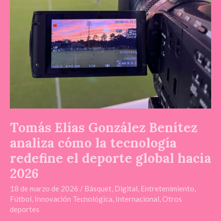
redefine
el
deporte
global
hacia
2026
Tomás Elías González Benítez
analiza cómo la tecnología
redefine el deporte global hacia
2026
18 de marzo de 2026
/
Básquet
,
Digital
,
Entretenimiento
,
Fútbol
,
Innovación Tecnológica
,
Internacional
,
Otros
deportes