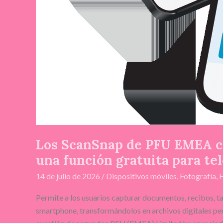
Los ScanSnap de PFU EMEA ce
una función gratuita para te
14 de julio de 2026
/
Dispositivos móviles
,
Fotografía
,
Permite a los usuarios capturar documentos, recibos, ta
smartphone, transformándolos en archivos digitales pe