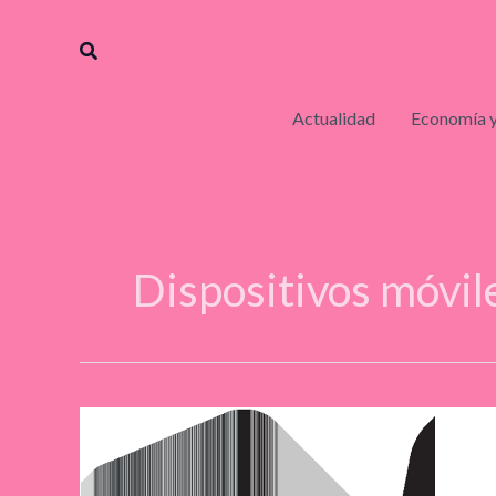
Ir
al
Buscar
contenido
Actualidad
Economía y
Dispositivos móvil
Los
ScanSnap
de