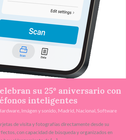
lebran su 25º aniversario con
léfonos inteligentes
Hardware
,
Imágen y sonido
,
Madrid
,
Nacional
,
Software
rjetas de visita y fotografías directamente desde su
rfectos, con capacidad de búsqueda y organizados en