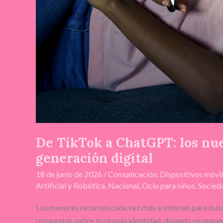
De TikTok a ChatGPT: los nue
generación digital
18 de junio de 2026
/
Comunicación
,
Dispositivos móvi
Artificial y Robótica
,
Nacional
,
Ocio para niños
,
Socied
Los menores recurren cada vez más a Internet para busc
respuestas sobre su propia identidad, dejando en segun