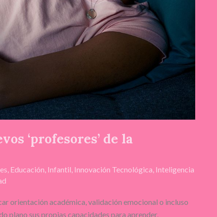
vos ‘profesores’ de la
les
,
Educación
,
Infantil
,
Innovación Tecnológica
,
Inteligencia
ad
ar orientación académica, validación emocional o incluso
do plano sus propias capacidades para aprender,