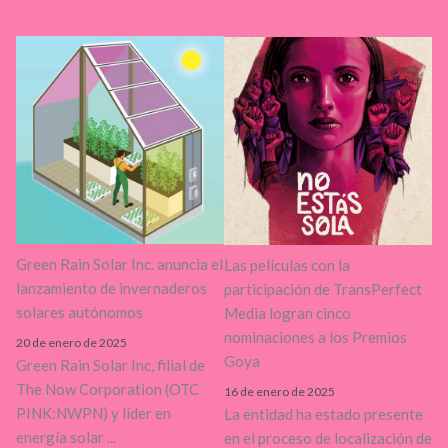
Green Rain Solar Inc. anuncia el
Las películas con la
lanzamiento de invernaderos
participación de TransPerfect
solares autónomos
Media logran cinco
nominaciones a los Premios
20 de enero de 2025
Goya
Green Rain Solar Inc, filial de
The Now Corporation (OTC
16 de enero de 2025
PINK:NWPN) y líder en
La entidad ha estado presente
energía solar ...
en el proceso de localización de