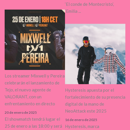
‘El conde de Montecristo’,
‘Emilia ...
Los streamer Mixwell y Pereira
celebrarán el lanzamiento de
Tejo, el nuevo agente de
Hysteresis apuesta por el
VALORANT, con un
fortalecimiento de su presencia
enfrentamiento en directo
digital de la mano de
NeoAttack este 2025
20 de enero de 2025
El showmatch tendrá lugar el
16 de enero de 2025
25 de enero a las 18:00 y será
Hysteresis, marca