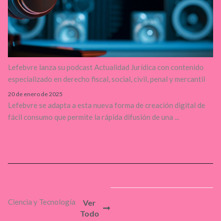
Lefebvre lanza su podcast Actualidad Jurídica con contenido
especializado en derecho fiscal, social, civil, penal y mercantil
20 de enero de 2025
Lefebvre se adapta a esta nueva forma de creación digital de
fácil consumo que permite la rápida difusión de una ...
Ciencia y Tecnología
Ver
Todo