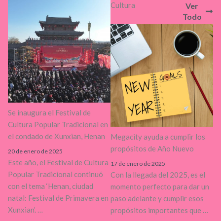
Cultura
Ver
Todo
Se inaugura el Festival de
Cultura Popular Tradicional en
el condado de Xunxian, Henan
Megacity ayuda a cumplir los
propósitos de Año Nuevo
20 de enero de 2025
Este año, el Festival de Cultura
17 de enero de 2025
Popular Tradicional continuó
Con la llegada del 2025, es el
con el tema ‘Henan, ciudad
momento perfecto para dar un
natal: Festival de Primavera en
paso adelante y cumplir esos
Xunxian’. …
propósitos importantes que …