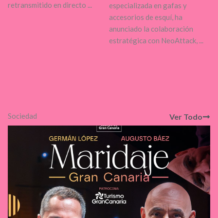
retransmitido en directo ...
especializada en gafas y
accesorios de esquí, ha
anunciado la colaboración
estratégica con NeoAttack, ...
Sociedad
Ver Todo