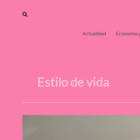
Ir
al
Buscar
contenido
Actualidad
Economía y
Estilo de vida
Chesscul
analiza
el