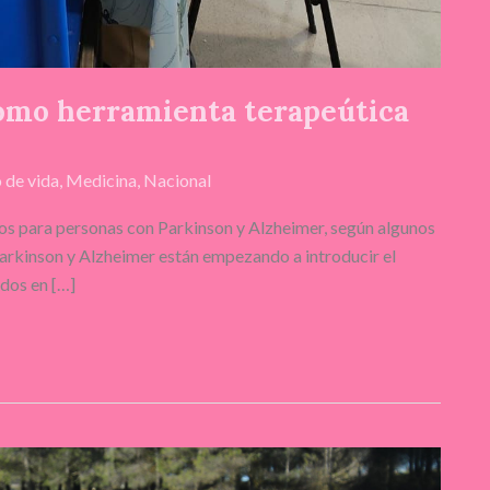
como herramienta terapeútica
o de vida
,
Medicina
,
Nacional
sos para personas con Parkinson y Alzheimer, según algunos
Parkinson y Alzheimer están empezando a introducir el
ados en […]