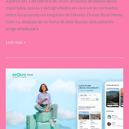
A partir del 1 de febrero de 2026, artículos de memorabilia
especiales, únicos y autografiados en vivo serán sorteados
entre los poseedores elegibles de tókenes Dream Bowl Meme
Coin I y, después de su fecha de distribución (actualmente
programada para
Leer más »
SeQura
apuesta
por
el
‘Smart
Travel’
con
recompensas
en