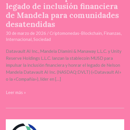
legado de inclusión financiera
financiera
de
de Mandela para comunidades
Mandela
desatendidas
para
comunidades
30 de marzo de 2026
/
Criptomonedas-Blockchain
,
Finanzas
,
Internacional
,
Sociedad
desatendidas
Datavault AI Inc., Mandela Dlamini & Manaway L.L.C. y Unity
Reserve Holdings L.L.C. lanzan la stablecoin MUSD para
impulsar la inclusión financiera y honrar el legado de Nelson
Mandela Datavault AI Inc. (NASDAQ:DVLT) («Datavault AI»
o la «Compañía»), líder en […]
Leer más »
Datavault
AI