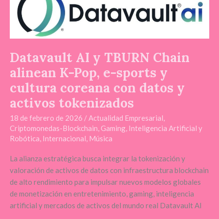
y
TBURN
Chain
alinean
Datavault AI y TBURN Chain
K-
alinean K-Pop, e-sports y
Pop,
e-
cultura coreana con datos y
sports
activos tokenizados
y
cultura
18 de febrero de 2026
/
Actualidad Empresarial
,
coreana
Criptomonedas-Blockchain
,
Gaming
,
Inteligencia Artificial y
Robótica
,
Internacional
,
Música
con
datos
La alianza estratégica busca integrar la tokenización y
y
valoración de activos de datos con infraestructura blockchain
activos
de alto rendimiento para impulsar nuevos modelos globales
tokenizados
de monetización en entretenimiento, gaming, inteligencia
artificial y mercados de activos del mundo real Datavault AI