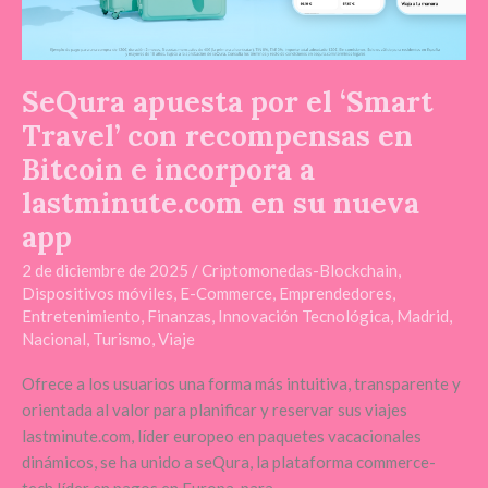
Bitcoin
e
incorpora
SeQura apuesta por el ‘Smart
a
lastminute.com
Travel’ con recompensas en
en
Bitcoin e incorpora a
su
lastminute.com en su nueva
nueva
app
app
2 de diciembre de 2025
/
Criptomonedas-Blockchain
,
Dispositivos móviles
,
E-Commerce
,
Emprendedores
,
Entretenimiento
,
Finanzas
,
Innovación Tecnológica
,
Madrid
,
Nacional
,
Turismo
,
Viaje
Ofrece a los usuarios una forma más intuitiva, transparente y
orientada al valor para planificar y reservar sus viajes
lastminute.com, líder europeo en paquetes vacacionales
dinámicos, se ha unido a seQura, la plataforma commerce-
tech líder en pagos en Europa, para