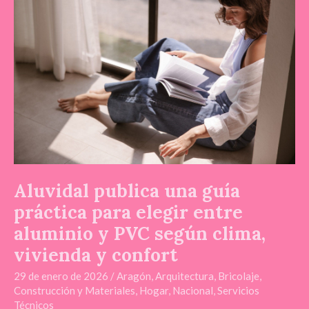
una
guía
práctica
para
elegir
entre
aluminio
y
PVC
según
clima,
Aluvidal publica una guía
vivienda
y
práctica para elegir entre
confort
aluminio y PVC según clima,
vivienda y confort
29 de enero de 2026
/
Aragón
,
Arquitectura
,
Bricolaje
,
Construcción y Materiales
,
Hogar
,
Nacional
,
Servicios
Técnicos