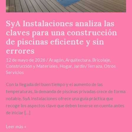
de
piscinas
eficiente
SyA Instalaciones analiza las
y
claves para una construcción
sin
de piscinas eficiente y sin
errores
errores
12 de mayo de 2026
/
Aragón
,
Arquitectura
,
Bricolaje
,
Construcción y Materiales
,
Hogar
,
Jardín/Terraza
,
Otros
Servicios
Con la llegada del buen tiempo y el aumento de las
temperaturas, la demanda de piscinas privadas crece de forma
notable. SyA Instalaciones ofrece una guía práctica que
recoge los aspectos clave que deben tenerse en cuenta antes
de iniciar […]
Leer más »