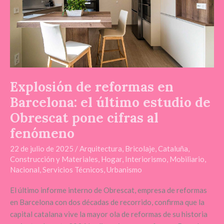
último
estudio
de
Obrescat
pone
cifras
al
Explosión de reformas en
fenómeno
Barcelona: el último estudio de
Obrescat pone cifras al
fenómeno
22 de julio de 2025
/
Arquitectura
,
Bricolaje
,
Cataluña
,
Construcción y Materiales
,
Hogar
,
Interiorismo
,
Mobiliario
,
Nacional
,
Servicios Técnicos
,
Urbanismo
El último informe interno de Obrescat, empresa de reformas
en Barcelona con dos décadas de recorrido, confirma que la
capital catalana vive la mayor ola de reformas de su historia