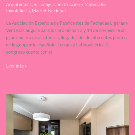
Arquitectura
,
Bricolaje
,
Construcción y Materiales
,
representación
Inmobiliaria
,
Madrid
,
Nacional
del
sector
La Asociación Española de Fabricantes de Fachadas Ligeras y
en
Ventanas augura para los próximos 13 y 14 de noviembre un
la
gran número de asistentes, llegados desde diferentes puntos
segunda
de la geografía española, Europa y Latinoamérica El
edición
congreso cuenta con el
de
su
Leer más »
congreso
Explosión
de
reformas
en
Barcelona:
el