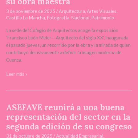
su obra maestra
3 de noviembre de 2025
/
Arquitectura
,
Artes Visuales
,
Castilla La Mancha
,
Fotografía
,
Nacional
,
Patrimonio
La sede del Colegio de Arquitectos acoge la exposición
‘Francisco León Meler – Arquitecto del siglo XX’, inaugurada
el pasado jueves, un recorrido por la obra y la mirada de quien
contribuyó decisivamente a definir la imagen moderna de
Cuenca.
Leer más »
ASEFAVE reunirá a una buena
ASEFAVE
reunirá
representación del sector en la
a
segunda edición de su congreso
una
buena
31 de octubre de 2025
/
Actualidad Empresarial
,