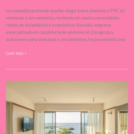
La compañía pretende ayudar elegir entre aluminio y PVC en
ventanas y cerramientos, teniendo en cuenta necesidades
reales de aislamiento y económicas Aluvidal, empresa
especializada en carpintería de aluminio en Zaragoza y
soluciones para ventanas y cerramientos, ha presentado una
Leer más »
Kora
Tigot,
el
nuevo
resort
de
Kora