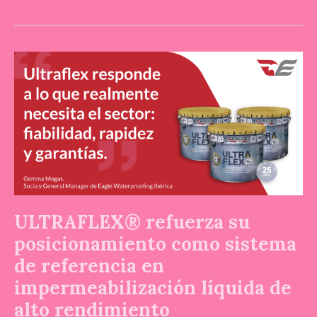
ULTRAFLEX®
refuerza
su
posicionamiento
como
sistema
de
referencia
en
impermeabilización
ULTRAFLEX® refuerza su
líquida
posicionamiento como sistema
de
de referencia en
alto
rendimiento
impermeabilización líquida de
alto rendimiento