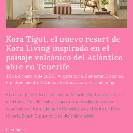
Living
inspirado
en
el
paisaje
volcánico
Kora Tigot, el nuevo resort de
del
Kora Living inspirado en el
Atlántico
paisaje volcánico del Atlántico
abre
en
abre en Tenerife
Tenerife
10 de diciembre de 2025
/
Arquitectura
,
Bienestar
,
Canarias
,
Entretenimiento
,
Nacional
,
Restauración
,
Turismo
,
Viaje
El complejo hotelero, ubicado en Amarilla Golf, que abrió sus
puertas el 1 de diciembre, marca un nuevo impulso en la
expansión de Kora Living en Canarias tras el éxito de Kora
Nivaria Beach El pasado 1 de diciembre abrió
Leer más »