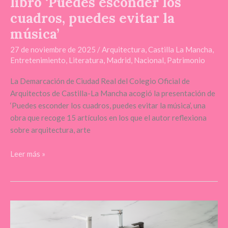
libro ‘Puedes esconder los
la
música’
cuadros, puedes evitar la
música’
27 de noviembre de 2025
/
Arquitectura
,
Castilla La Mancha
,
Entretenimiento
,
Literatura
,
Madrid
,
Nacional
,
Patrimonio
La Demarcación de Ciudad Real del Colegio Oficial de
Arquitectos de Castilla-La Mancha acogió la presentación de
‘Puedes esconder los cuadros, puedes evitar la música’, una
obra que recoge 15 artículos en los que el autor reflexiona
sobre arquitectura, arte
Leer más »
La
revolución