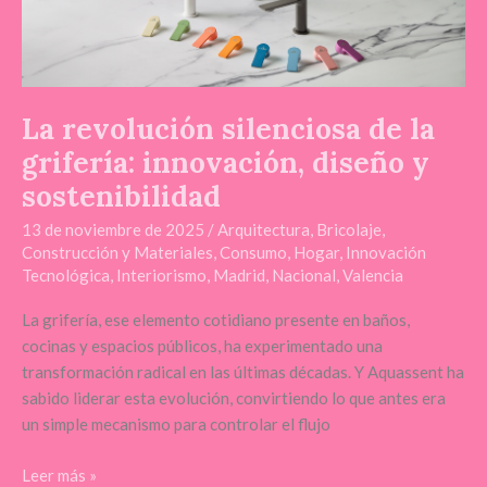
silenciosa
de
la
grifería:
innovación,
La revolución silenciosa de la
diseño
grifería: innovación, diseño y
y
sostenibilidad
sostenibilidad
13 de noviembre de 2025
/
Arquitectura
,
Bricolaje
,
Construcción y Materiales
,
Consumo
,
Hogar
,
Innovación
Tecnológica
,
Interiorismo
,
Madrid
,
Nacional
,
Valencia
La grifería, ese elemento cotidiano presente en baños,
cocinas y espacios públicos, ha experimentado una
transformación radical en las últimas décadas. Y Aquassent ha
sabido liderar esta evolución, convirtiendo lo que antes era
un simple mecanismo para controlar el flujo
Leer más »