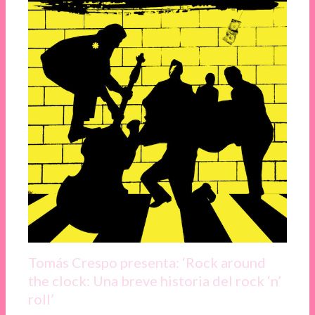
Tomás Crespo presenta: ‘Rock around
the clock: Una breve historia del rock ‘n’
roll’