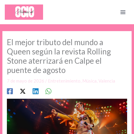
Ir
al
contenido
El mejor tributo del mundo a
Queen según la revista Rolling
Stone aterrizará en Calpe el
puente de agosto
7 de mayo de 2026
/
Entretenimiento
,
Música
,
Valencia