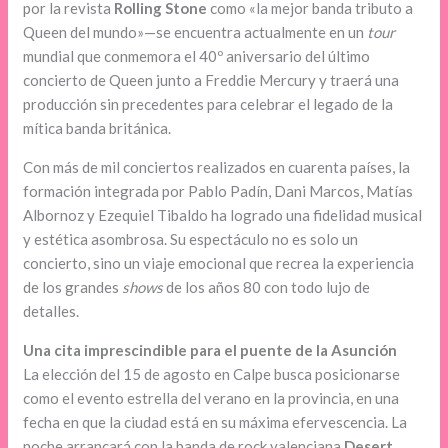
por la revista
Rolling Stone
como «la mejor banda tributo a
Queen del mundo»—se encuentra actualmente en un
tour
mundial que conmemora el 40º aniversario del último
concierto de Queen junto a Freddie Mercury y traerá una
producción sin precedentes para celebrar el legado de la
mítica banda británica.
Con más de mil conciertos realizados en cuarenta países, la
formación integrada por Pablo Padín, Dani Marcos, Matías
Albornoz y Ezequiel Tibaldo ha logrado una fidelidad musical
y estética asombrosa. Su espectáculo no es solo un
concierto, sino un viaje emocional que recrea la experiencia
de los grandes
shows
de los años 80 con todo lujo de
detalles.
Una cita imprescindible para el puente de la Asunción
La elección del 15 de agosto en Calpe busca posicionarse
como el evento estrella del verano en la provincia, en una
fecha en que la ciudad está en su máxima efervescencia. La
noche arrancará con la banda de rock valenciana
Desert