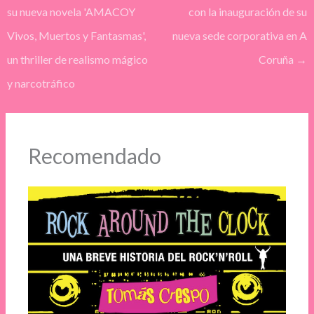
su nueva novela 'AMACOY
con la inauguración de su
Vivos, Muertos y Fantasmas',
nueva sede corporativa en A
un thriller de realismo mágico
Coruña
→
y narcotráfico
Recomendado