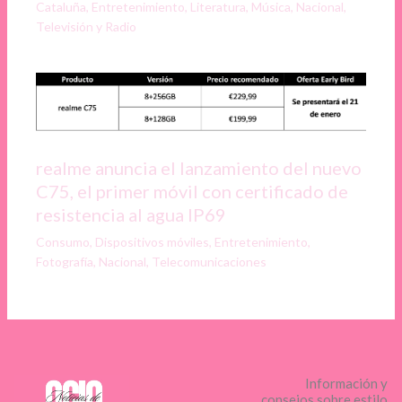
Cataluña
,
Entretenimiento
,
Literatura
,
Música
,
Nacional
,
Televisión y Radio
realme anuncia el lanzamiento del nuevo
C75, el primer móvil con certificado de
resistencia al agua IP69
Consumo
,
Dispositivos móviles
,
Entretenimiento
,
Fotografía
,
Nacional
,
Telecomunicaciones
Información y
consejos sobre estilo