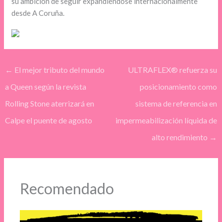
su ambición de seguir expandiéndose internacionalmente
desde A Coruña.
←
El mejor tributo del mundo
ULTRAFLEX® refuerza su
a Queen según la revista
posicionamiento como
Rolling Stone aterrizará en
sistema de referencia en
Calpe el puente de agosto
impermeabilización líquida de
alto rendimiento
→
Recomendado