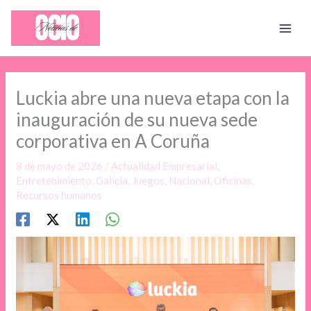
Ir
al
contenido
Luckia abre una nueva etapa con la
inauguración de su nueva sede
corporativa en A Coruña
8 de mayo de 2026
/
Actualidad Empresarial
,
Entretenimiento
,
Galicia
,
Juegos
,
Nacional
,
Oficinas
,
Recursos humanos