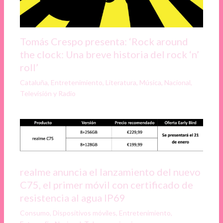
Tomás Crespo presenta: ‘Rock around
the clock: Una breve historia del rock ‘n’
roll’
Cataluña
,
Entretenimiento
,
Literatura
,
Música
,
Nacional
,
Televisión y Radio
realme anuncia el lanzamiento del nuevo
C75, el primer móvil con certificado de
resistencia al agua IP69
Consumo
,
Dispositivos móviles
,
Entretenimiento
,