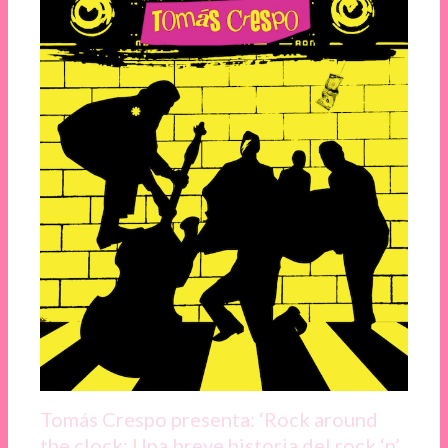
Tomás Crespo presenta: ‘Rock around
the clock: Una breve historia del rock ‘n’