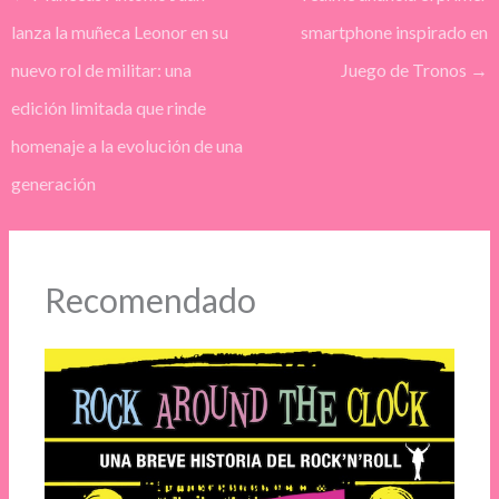
lanza la muñeca Leonor en su
smartphone inspirado en
nuevo rol de militar: una
Juego de Tronos
→
edición limitada que rinde
homenaje a la evolución de una
generación
Recomendado