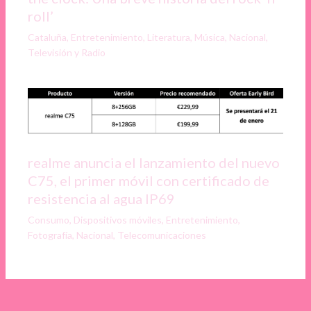
roll’
Cataluña
,
Entretenimiento
,
Literatura
,
Música
,
Nacional
,
Televisión y Radio
realme anuncia el lanzamiento del nuevo
C75, el primer móvil con certificado de
resistencia al agua IP69
Consumo
,
Dispositivos móviles
,
Entretenimiento
,
Fotografía
,
Nacional
,
Telecomunicaciones