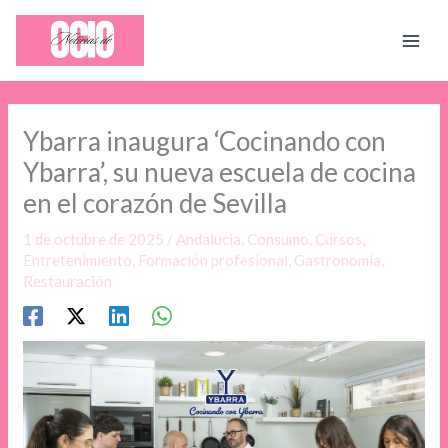
Ir
al
contenido
Ybarra inaugura ‘Cocinando con
Ybarra’, su nueva escuela de cocina
en el corazón de Sevilla
1 de octubre de 2025
/
Andalucia
,
Consumo
,
Cursos
,
Entretenimiento
,
Formación profesional
,
Gastronomía
,
Restauración