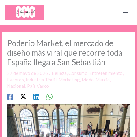
Ir
al
contenido
Poderío Market, el mercado de
diseño más viral que recorre toda
España llega a San Sebastián
27 de mayo de 2026
/
Belleza
,
Consumo
,
Entretenimiento
,
Eventos
,
Industria Téxtil
,
Marketing
,
Moda
,
Murcia
,
Nacional
,
País Vasco