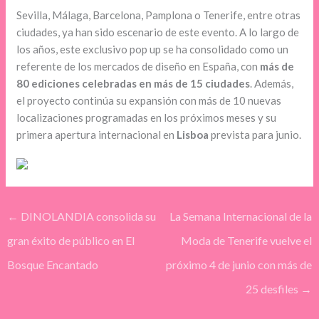
Sevilla, Málaga, Barcelona, Pamplona o Tenerife, entre otras
ciudades, ya han sido escenario de este evento. A lo largo de
los años, este exclusivo pop up se ha consolidado como un
referente de los mercados de diseño en España, con
más de
80 ediciones celebradas en más de 15 ciudades
. Además,
el proyecto continúa su expansión con más de 10 nuevas
localizaciones programadas en los próximos meses y su
primera apertura internacional en
Lisboa
prevista para junio.
←
DINOLANDIA consolida su
La Semana Internacional de la
gran éxito de público en El
Moda de Tenerife vuelve el
Bosque Encantado
próximo 4 de junio con más de
25 desfiles
→