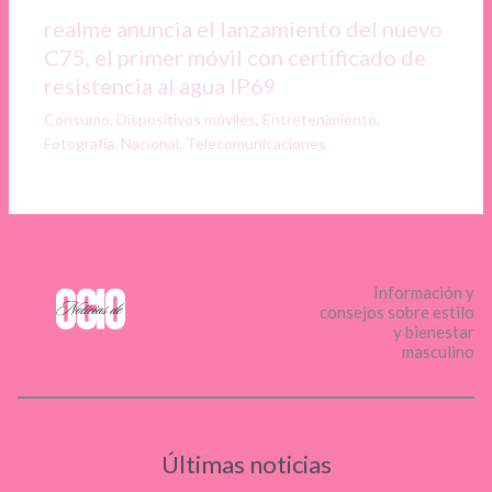
realme anuncia el lanzamiento del nuevo
C75, el primer móvil con certificado de
resistencia al agua IP69
Consumo
,
Dispositivos móviles
,
Entretenimiento
,
Fotografía
,
Nacional
,
Telecomunicaciones
Información y
consejos sobre estilo
y bienestar
masculino
Últimas noticias