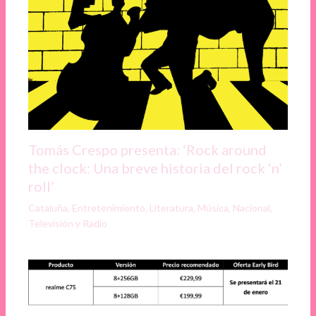
Tomás Crespo presenta: ‘Rock around
the clock: Una breve historia del rock ‘n’
roll’
Cataluña
,
Entretenimiento
,
Literatura
,
Música
,
Nacional
,
Televisión y Radio