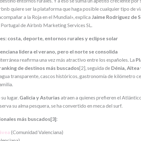
estino entornos rurales. Y a eso se suma un apetito creciente por 
bnb quiere ser la plataforma que haga posible cualquier tipo de vi
 acompañar a la Roja en el Mundial», explica
Jaime Rodríguez de 
 Portugal de Airbnb Marketing Services SL.
s: costa, deporte, entornos rurales y eclipse solar
nciana lidera el verano, pero el norte se consolida
iterránea reafirma una vez más atractivo entre los españoles. La
Pl
 ranking de destinos más buscados
[2], seguida de
Dénia, Altea 
 agua transparente, cascos históricos, gastronomía de kilómetro c
amilia.
 su lugar.
Galicia y Asturias
atraen a quienes prefieren el Atlántic
serva su alma pesquera, se ha convertido en meca del surf.
cionales más buscados
[3]
:
Jávea
(Comunidad Valenciana)
lenciana)