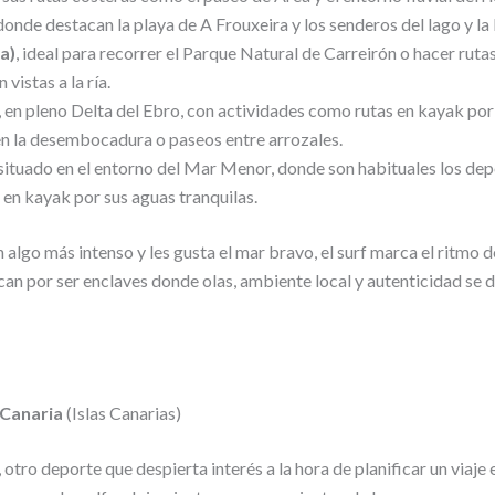
 donde destacan la playa de A Frouxeira y los senderos del lago y la
ia)
, ideal para recorrer el Parque Natural de Carreirón o hacer rutas
 vistas a la ría.
, en pleno Delta del Ebro, con actividades como rutas en kayak por 
n la desembocadura o paseos entre arrozales.
 situado en el entorno del Mar Menor, donde son habituales los depo
s en kayak por sus aguas tranquilas.
 algo más intenso y les gusta el mar bravo, el surf marca el ritmo d
an por ser enclaves donde olas, ambiente local y autenticidad se 
 Canaria
(Islas Canarias)
ro deporte que despierta interés a la hora de planificar un viaje e