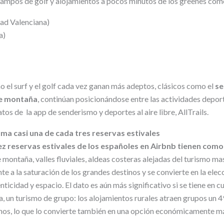
ampos de golf y alojamientos a pocos minutos de los greenes com
ad Valenciana)
a)
el surf y el golf cada vez ganan más adeptos, clásicos como el
se
de montaña
, continúan posicionándose entre las actividades depo
tos de la app de senderismo y deportes al aire libre, AllTrails.
suma casi una de cada tres reservas estivales
iez reservas estivales de los españoles en Airbnb tienen com
montaña, valles fluviales, aldeas costeras alejadas del turismo ma
nte a la saturación de los grandes destinos y se convierte en la elec
nticidad y espacio. El dato es aún más significativo si se tiene en c
eza, un turismo de grupo: los alojamientos rurales atraen grupos un
nos, lo que lo convierte también en una opción económicamente m