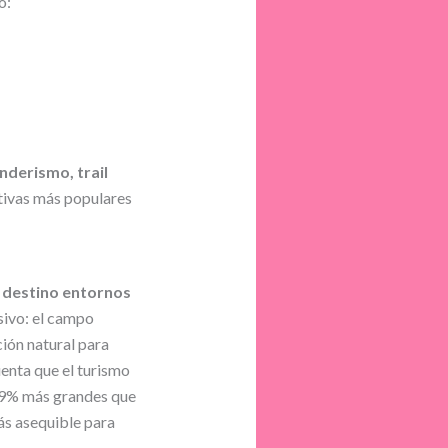
o:
nderismo, trail
rtivas más populares
o destino entornos
sivo: el campo
ción natural para
uenta que el turismo
 49% más grandes que
ás asequible para