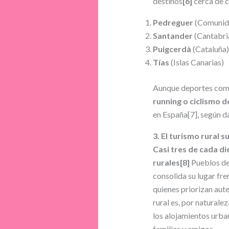
destinos
[6]
cerca de c
Pedreguer
(Comunid
Santander
(Cantabri
Puigcerdà
(Cataluña)
Tías
(Islas Canarias)
Aunque deportes como 
running o ciclismo 
en España[7], según da
3. El turismo rural 
Casi tres de cada d
rurales
[8]
Pueblos de 
consolida su lugar fre
quienes priorizan aute
rural es, por natural
los alojamientos urba
familias y amigos.