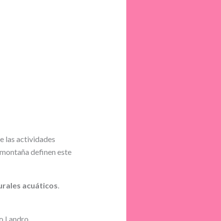
e las actividades
de montaña definen este
urales acuáticos
.
ío Landro.