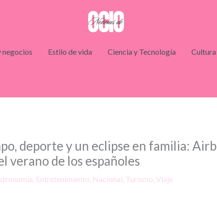
 negocios
Estilo de vida
Ciencia y Tecnología
Cultura
o, deporte y un eclipse en familia: Airb
el verano de los españoles
stronomía
,
Entretenimiento
,
Nacional
,
Turismo
,
Viaje