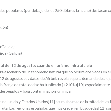
rales populares (por debajo de los 250 dólares la noche) destaca
agón)
o
(Galicia)
iños
(Galicia)
otal del 12 de agosto: cuando el turismo mira al cielo
rá escenario de un fenómeno natural que no ocurre dos veces en el
el 12 de agosto. Los datos de Airbnb revelan que la demanda de alo
a franja de totalidad se ha triplicado (+210%)
[10]
, especialmente
 despejados y baja contaminación lumínica.
Reino Unido y Estados Unidos[11] acumulan más de la mitad de las
a ruta. Las regiones españolas que más crecen en búsquedas[12] s