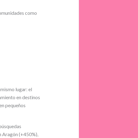
n comunidades como
 mismo lugar: el
jamiento en destinos
 en pequeños
 búsquedas
on Aragón (+450%),