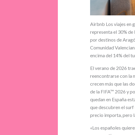
Airbnb Los viajes en g
representa el 30% de l
por destinos de Aragó
Comunidad Valenciana a
encima del 14% del tu
El verano de 2026 trae
reencontrarse con la n
crecen más que las d
de la FIFA™ 2026 y po
quedan en España está
que descubren el surf 
precio importa, pero l
«Los españoles quieren