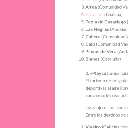
Altea
(Comunidad Val
A Coruña
(Galicia)
Tapia de Casariego
(
Las Negras
(Andalucí
Cullera
(Comunidad V
Calp
(Comunidad Vale
Playas de Vera
(Anda
Blanes
(Cataluña)
2. «Playcations»: cu
El turismo de sol y p
deportivas al aire lib
nuevo modelo vacacio
Los viajeros buscan
c
Entre los destinos de
Viveiro (Galicia)
, co