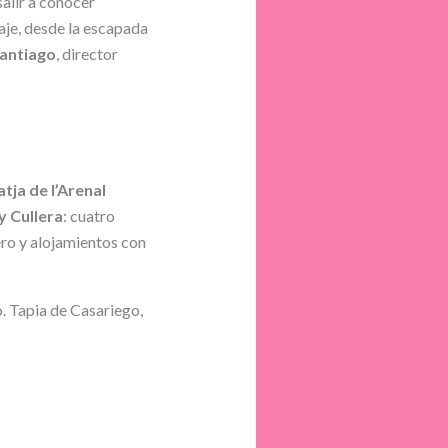
salir a conocer
aje, desde la escapada
Santiago
, director
atja de l’Arenal
y Cullera
: cuatro
ero y alojamientos con
o. Tapia de Casariego,