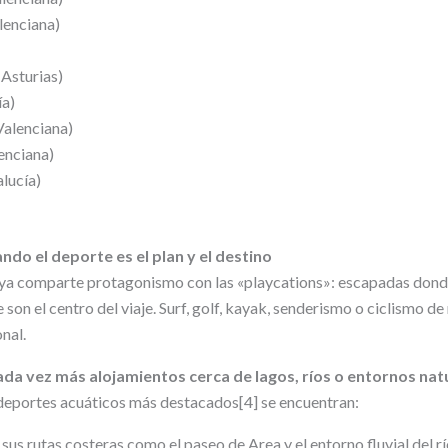
enciana)
Asturias)
a)
alenciana)
nciana)
lucía)
ando el deporte es el plan y el destino
laya comparte protagonismo con las «playcations»: escapadas dond
re son el centro del viaje. Surf, golf, kayak, senderismo o ciclismo 
nal.
ada vez más alojamientos cerca de lagos, ríos o entornos nat
 deportes acuáticos más destacados[4] se encuentran:
n sus rutas costeras como el paseo de Area y el entorno fluvial del r