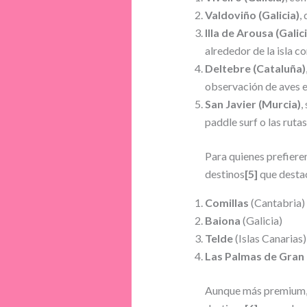
Valdoviño (Galicia)
,
Illa de Arousa (Galic
alrededor de la isla con
Deltebre (Cataluña)
observación de aves e
San Javier (Murcia)
,
paddle surf o las ruta
Para quienes prefieren
destinos
[5]
que destac
Comillas
(Cantabria)
Baiona
(Galicia)
Telde
(Islas Canarias)
Las Palmas de Gran
Aunque más premium, ot