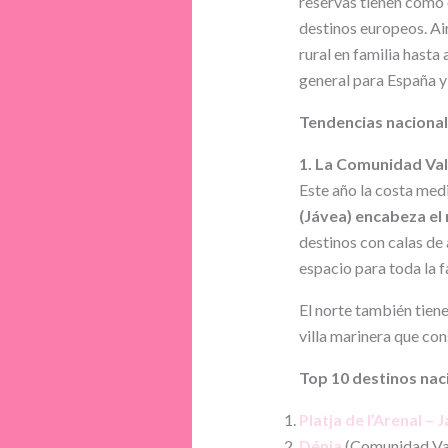
reservas tienen como d
destinos europeos. Air
rural en familia hasta
general para España y
Tendencias nacionale
1. La Comunidad Vale
Este año la costa med
(Jávea) encabeza el
destinos con calas de
espacio para toda la f
El norte también tiene
villa marinera que con
Top 10 destinos na
Platja de l’Arenal – 
Dénia
(Comunidad Va