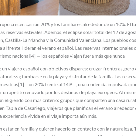
rupo crecen casi un 20% y los familiares alrededor de un 10%. El tu
as reservas estivales. Además, el eclipse solar total del 12 de agost
n, Castilla-La Mancha y la Comunidad Valenciana. Los pueblos cost
l frente, lideran el verano español. Las reservas internacionales 
rismo nacional[4] — los españoles viajan fuera más que nunca
 un viajero español con objetivos dispares: cruzar fronteras, pero
aturaleza; tumbarse en la playa y disfrutar de la familia. Las reser
omésticas[1] —un 20% frente al 14%—, una tendencia impulsada po
r un apetito renovado por los destinos de playa europeos. Al mism
n eligiendo con más criterio: grupos que comparten una casa rural
en Tapia de Casariego, viajeros que planifican el verano alrededor d
a experiencia vivida en el viaje importa aún más.
 estar en familia y quieren hacerlo en contacto con la naturaleza. 