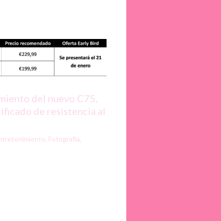
amiento del nuevo C75,
ificado de resistencia al
ntretenimiento
,
Fotografía
,