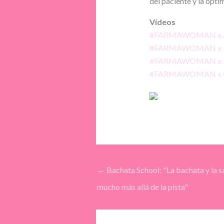
del paciente y la opti
Vídeos
#FARMAWOMAN x A
#FARMAWOMAN x He
#FARMAWOMAN x Ni
#FARMAWOMAN x Ca
←
Bachata School: "La bachata y la s
mucho más allá de la pista"