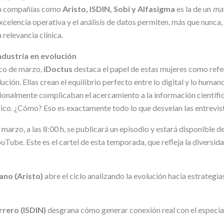
an compañías como
Aristo, ISDIN, Sobi y Alfasigma
es la de un
ma
elencia operativa y el análisis de datos permiten, más que nunca, 
 relevancia clínica.
ndustria en evolución
co de marzo,
iDoctus
destaca el papel de estas mujeres como refe
lución. Ellas crean el equilibrio perfecto entre lo digital y lo huma
ionalmente complicaban el acercamiento a la información científic
ico. ¿Cómo? Eso es exactamente todo lo que desvelan las entrevist
marzo, a las 8:00 h, se publicará un episodio y estará disponible d
Tube. Este es el cartel de esta temporada, que refleja la diversida
no (Aristo)
abre el ciclo analizando la evolución hacia estrategia
rero (ISDIN)
desgrana cómo generar conexión real con el especial