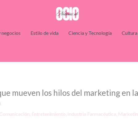
 negocios
Estilo de vida
Ciencia y Tecnología
Cultura
ue mueven los hilos del marketing en la
a
Comunicación
,
Entretenimiento
,
Industria Farmacéutica
,
Marketi