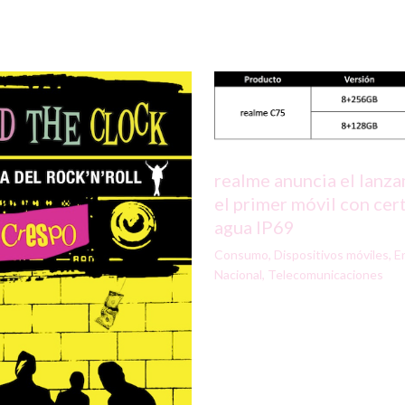
realme anuncia el lanz
el primer móvil con cert
agua IP69
Consumo
,
Dispositivos móviles
,
E
Nacional
,
Telecomunicaciones