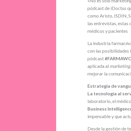
«No es solo marketin
pódcast de iDoctus qu
como Aristo, ISDIN, So
las entrevistas, estas
médicos y pacientes
La industria farmacéu
con las posibilidades 
pódcast
#FARMAW
aplicada al
marketing
mejorar la comunicació
Estrategia de vangu
La tecnología al serv
laboratorio, el médico
Business Intelligenc
impensable y que act
Desde la gestión de t