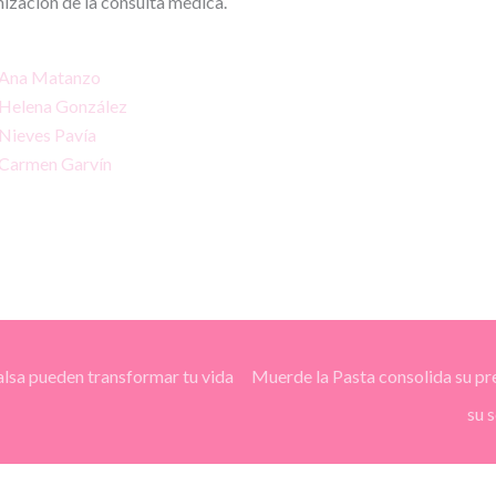
mización de la consulta médica.
na Matanzo
lena González
eves Pavía
rmen Garvín
alsa pueden transformar tu vida
Muerde la Pasta consolida su pre
su 