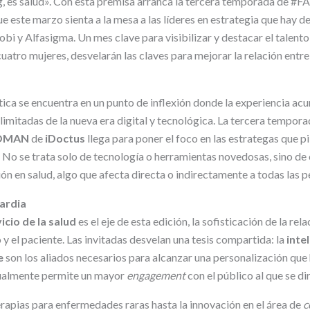
g, es salud». Con esta premisa arranca la tercera temporada d
e este marzo sienta a la mesa a las líderes en estrategia que hay 
bi y Alfasigma. Un mes clave para visibilizar y destacar el talent
 cuatro mujeres, desvelarán las claves para mejorar la relación entre
tica se encuentra en un punto de inflexión donde la experiencia ac
ilimitadas de la nueva era digital y tecnológica. La tercera tempora
OMAN
de
iDoctus
llega para poner el foco en las estrategas que p
.
No se trata solo de tecnología o herramientas novedosas, sino de
n en salud, algo que afecta directa o indirectamente a todas las p
ardia
icio de la salud
es el eje de esta edición, la sofisticación de la rela
 y el paciente. Las invitadas desvelan una tesis compartida: la
intel
e
son los aliados necesarios para alcanzar una personalización que
ualmente permite un mayor
engagement
con el público al que se di
erapias para enfermedades raras hasta la innovación en el área de
c