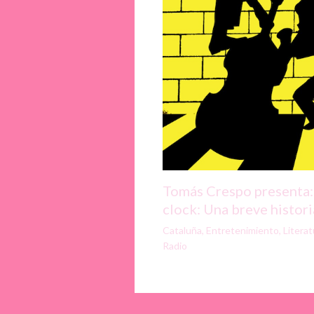
Tomás Crespo presenta:
clock: Una breve historia
Cataluña
,
Entretenimiento
,
Literat
Radio