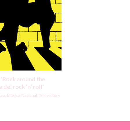
 ‘Rock around the
 del rock ‘n’ roll’
ura
,
Música
,
Nacional
,
Televisión y