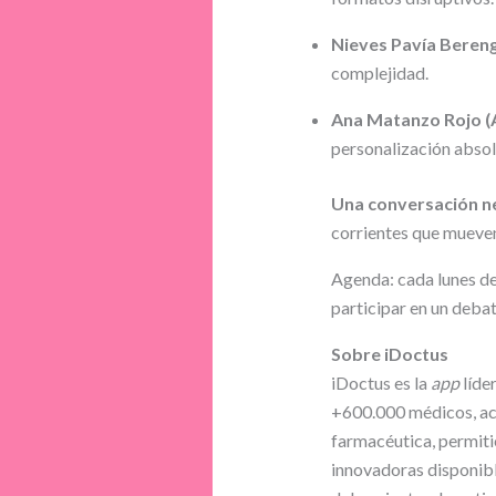
Nieves Pavía Bereng
complejidad.
Ana Matanzo Rojo (
personalización absolu
Una conversación n
corrientes que mueven
Agenda: cada lunes d
participar en un deba
Sobre iDoctus
iDoctus es la
app
líde
+600.000 médicos, a
farmacéutica, permiti
innovadoras disponibl