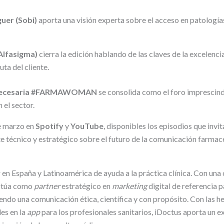
uer (Sobi)
aporta una visión experta sobre el acceso en patologías
Alfasigma)
cierra la edición hablando de las claves de la excelenci
ta del cliente.
ecesaria
#FARMAWOMAN
se consolida como el foro imprescind
 el sector.
e marzo en
Spotify
y
YouTube
, disponibles los episodios que invit
te técnico y estratégico sobre el futuro de la comunicación farmac
r en España y Latinoamérica de ayuda a la práctica clínica. Con un
ctúa como
partner
estratégico en
marketing
digital de referencia p
endo una comunicación ética, científica y con propósito. Con las h
es en la
app
para los profesionales sanitarios, iDoctus aporta un ex