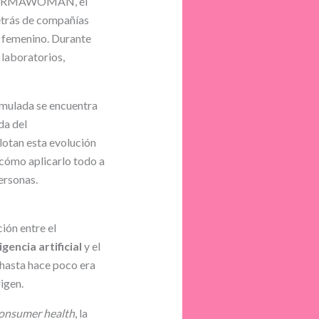
e #FARMAWOMAN, el
detrás de compañías
o femenino. Durante
 laboratorios,
umulada se encuentra
da del
ilotan esta evolución
 cómo aplicarlo todo a
ersonas.
ción entre el
igencia artificial
y el
 hasta hace poco era
rigen.
onsumer health
, la