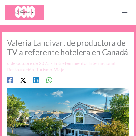
Ir
al
contenido
Valeria Landivar: de productora de
TV a referente hotelera en Canadá
6 de octubre de 2025
/
Entretenimiento
,
Internacional
,
Restauración
,
Turismo
,
Viaje