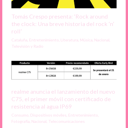
Tomás Crespo presenta: ‘Rock around
the clock: Una breve historia del rock ‘n’
roll’
Cataluña
,
Entretenimiento
,
Literatura
,
Música
,
Nacional
,
Televisión y Radio
realme anuncia el lanzamiento del nuevo
C75, el primer móvil con certificado de
resistencia al agua IP69
Consumo
,
Dispositivos móviles
,
Entretenimiento
,
Fotografía
,
Nacional
,
Telecomunicaciones