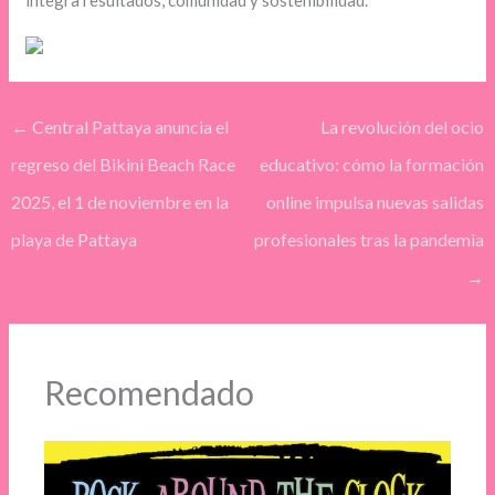
integra resultados, comunidad y sostenibilidad.
←
Central Pattaya anuncia el
La revolución del ocio
regreso del Bikini Beach Race
educativo: cómo la formación
2025, el 1 de noviembre en la
online impulsa nuevas salidas
playa de Pattaya
profesionales tras la pandemia
→
Recomendado