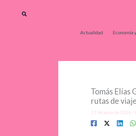
Ir
al
Buscar
contenido
Actualidad
Economía y
Tomás Elías 
rutas de viaje
17 de junio de 2026
/