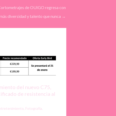
 Cortometrajes de OUIGO regresa con
más diversidad y talento que nunca
→
amiento del nuevo C75,
ificado de resistencia al
ntretenimiento
,
Fotografía
,