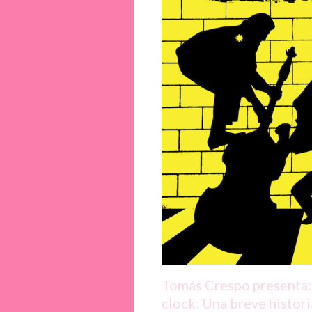
Tomás Crespo presenta:
clock: Una breve historia