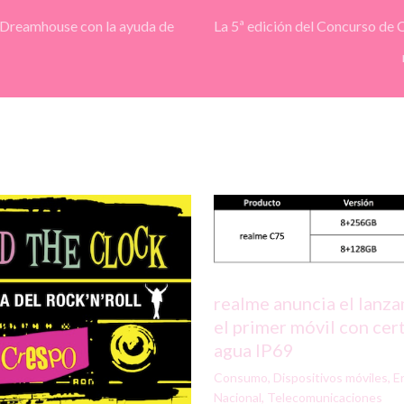
 Dreamhouse con la ayuda de
La 5ª edición del Concurso de
realme anuncia el lanz
el primer móvil con cert
agua IP69
Consumo
,
Dispositivos móviles
,
E
Nacional
,
Telecomunicaciones