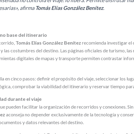
iseñada no controla el viaje: lo libera. Permite disfrutar m
esarias», afirma
Tomás Elías González Benítez
.
omo base del itinerario
corrido,
Tomás Elías González Benítez
recomienda investigar el c
 y las costumbres del destino. Las páginas oficiales de turismo, l
mientas digitales de mapas y transporte permiten contrastar info
 en cinco pasos: definir el propósito del viaje, seleccionar los luga
ógica, comprobar la viabilidad del itinerario y reservar tiempo pa
ad durante el viaje
que pueden facilitar la organización de recorridos y conexiones. S
tez
aconseja no depender exclusivamente de la tecnología y conse
ocumentos y datos relevantes del destino.