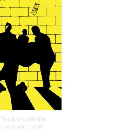
 ‘Rock around the
 del rock ‘n’ roll’