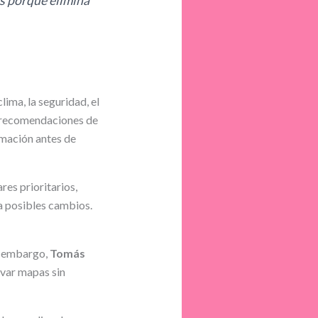
ás porque elimina
lima, la seguridad, el
as recomendaciones de
rmación antes de
res prioritarios,
ra posibles cambios.
in embargo,
Tomás
rvar mapas sin