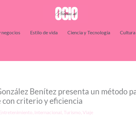
 negocios
Estilo de vida
Ciencia y Tecnología
Cultura
González Benítez presenta un método par
 con criterio y eficiencia
Entretenimiento
,
Internacional
,
Turismo
,
Viaje