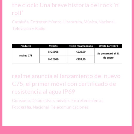
the clock: Una breve historia del rock ‘n’
roll’
Cataluña
,
Entretenimiento
,
Literatura
,
Música
,
Nacional
,
Televisión y Radio
realme anuncia el lanzamiento del nuevo
C75, el primer móvil con certificado de
resistencia al agua IP69
Consumo
,
Dispositivos móviles
,
Entretenimiento
,
Fotografía
,
Nacional
,
Telecomunicaciones