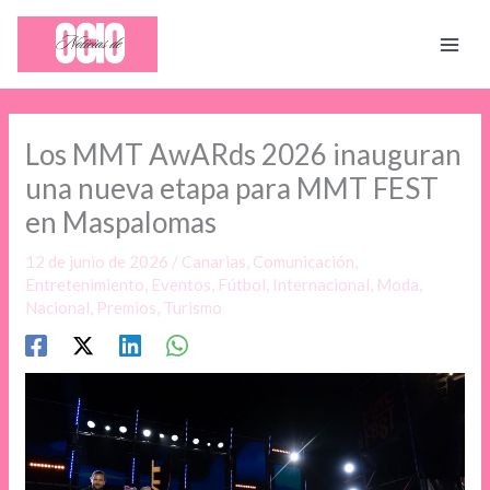
Ir
al
contenido
Los MMT AwARds 2026 inauguran
una nueva etapa para MMT FEST
en Maspalomas
12 de junio de 2026
/
Canarias
,
Comunicación
,
Entretenimiento
,
Eventos
,
Fútbol
,
Internacional
,
Moda
,
Nacional
,
Premios
,
Turismo