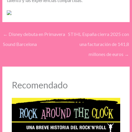
talento y las experiencias compartidas.
←
Disney debuta en Primavera
STIHL España cierra 2025 con
Sound Barcelona
una facturación de 141,8
millones de euros
→
Recomendado