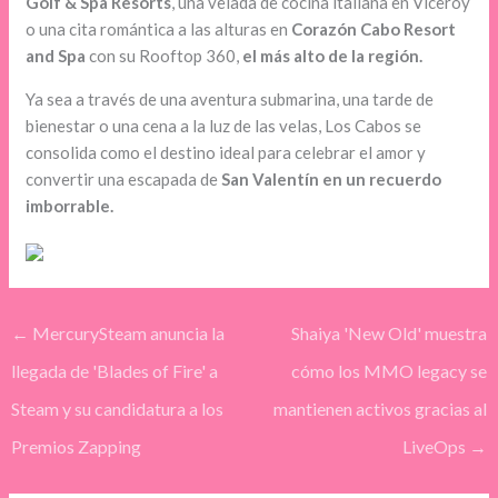
Golf & Spa Resorts
, una velada de cocina italiana en Viceroy
o una cita romántica a las alturas en
Corazón Cabo Resort
and Spa
con su Rooftop 360,
el más alto de la región.
Ya sea a través de una aventura submarina, una tarde de
bienestar o una cena a la luz de las velas, Los Cabos se
consolida como el destino ideal para celebrar el amor y
convertir una escapada de
San Valentín en un recuerdo
imborrable.
←
MercurySteam anuncia la
Shaiya 'New Old' muestra
llegada de 'Blades of Fire' a
cómo los MMO legacy se
Steam y su candidatura a los
mantienen activos gracias al
Premios Zapping
LiveOps
→