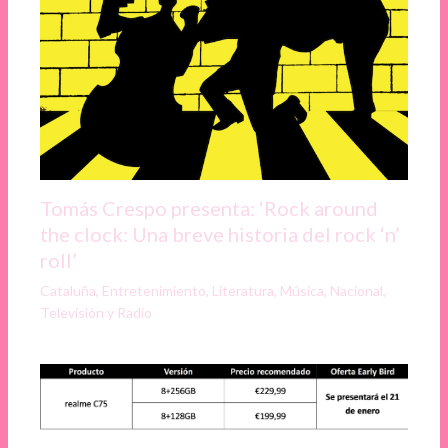
Tomás Crespo presenta: ‘Rock around
the clock: Una breve historia del rock ‘n’
roll’
Cataluña
,
Entretenimiento
,
Literatura
,
Música
,
Nacional
,
Televisión y Radio