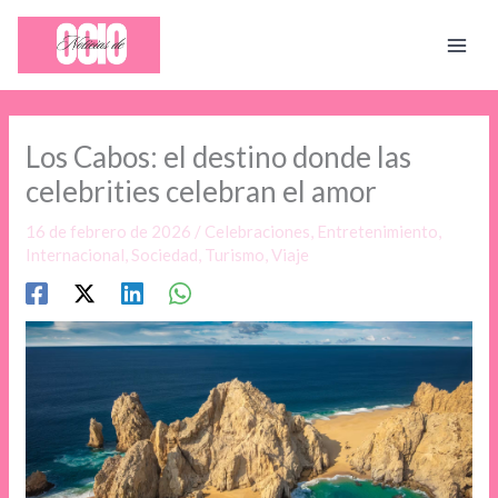
Ir
al
contenido
Los Cabos: el destino donde las
celebrities celebran el amor
16 de febrero de 2026
/
Celebraciones
,
Entretenimiento
,
Internacional
,
Sociedad
,
Turismo
,
Viaje