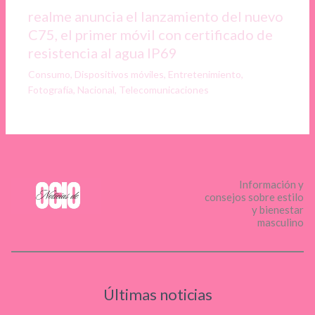
realme anuncia el lanzamiento del nuevo
C75, el primer móvil con certificado de
resistencia al agua IP69
Consumo
,
Dispositivos móviles
,
Entretenimiento
,
Fotografía
,
Nacional
,
Telecomunicaciones
Información y
consejos sobre estilo
y bienestar
masculino
Últimas noticias