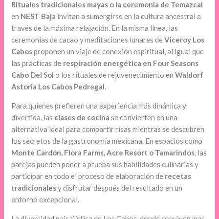
Rituales tradicionales mayas o la ceremonia de Temazcal
en
NEST Baja
invitan a sumergirse en la cultura ancestral a
través de la máxima relajación. En la misma línea, las
ceremonias de cacao y meditaciones lunares de
Viceroy Los
Cabos
proponen un viaje de conexión espiritual, al igual que
las prácticas d
e respiración energética en Four Seasons
Cabo
Del Sol
o los rituales de rejuvenecimiento en
Waldorf
Astoria Los Cabos Pedregal.
Para quienes prefieren una experiencia más dinámica y
divertida, las
clases de cocina
se convierten en una
alternativa ideal para compartir risas mientras se descubren
los secretos de la gastronomía mexicana. En espacios como
Monte Cardón, Flora Farms, Acre Resort o Tamarindos
, las
parejas pueden poner a prueba sus habilidades culinarias y
participar en todo el proceso de elaboración de
recetas
tradicionales
y disfrutar después del resultado en un
entorno excepcional.
La diversidad paisajística de Los Cabos, donde conviven mar,