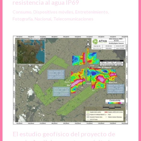
resistencia al agua IP69
Consumo
,
Dispositivos móviles
,
Entretenimiento
,
Fotografía
,
Nacional
,
Telecomunicaciones
El estudio geofísico del proyecto de