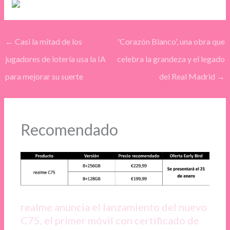
←
Casi la mitad de los
'Corazón Blanco', una obra que
jugadores de lotería usa la IA
celebra la grandeza y el legado
para mejorar su suerte
del Real Madrid
→
Recomendado
realme anuncia el lanzamiento del nuevo
C75, el primer móvil con certificado de