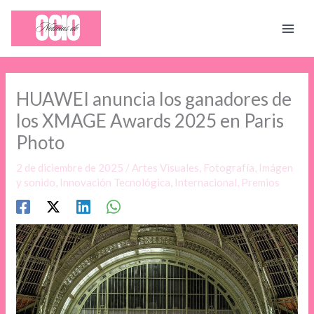
Ir
al
contenido
HUAWEI anuncia los ganadores de
los XMAGE Awards 2025 en Paris
Photo
2 de diciembre de 2025
/
Artes Visuales
,
Fotografía
,
Imágen
y sonido
,
Innovación Tecnológica
,
Internacional
,
Premios