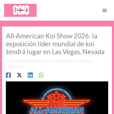
Ir
al
contenido
All-American Koi Show 2026: la
exposición líder mundial de koi
tendrá lugar en Las Vegas, Nevada
4 de noviembre de 2025
/
Entretenimiento
,
Eventos
,
Mascotas