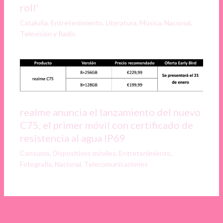
roll’
Cataluña
,
Entretenimiento
,
Literatura
,
Música
,
Nacional
,
Televisión y Radio
realme anuncia el lanzamiento del nuevo
C75, el primer móvil con certificado de
resistencia al agua IP69
Consumo
,
Dispositivos móviles
,
Entretenimiento
,
Fotografía
,
Nacional
,
Telecomunicaciones