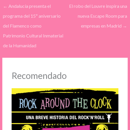
←
Andalucía presenta el
El robo del Louvre inspira una
programa del 15º aniversario
nueva Escape Room para
del Flamenco como
empresas en Madrid
→
Patrimonio Cultural Inmaterial
de la Humanidad
Recomendado