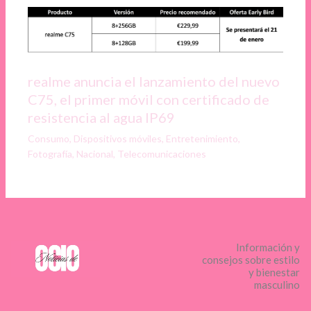
realme anuncia el lanzamiento del nuevo
C75, el primer móvil con certificado de
resistencia al agua IP69
Consumo
,
Dispositivos móviles
,
Entretenimiento
,
Fotografía
,
Nacional
,
Telecomunicaciones
Información y
consejos sobre estilo
y bienestar
masculino