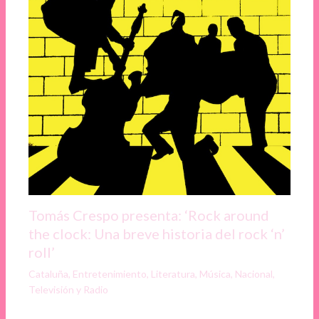
Tomás Crespo presenta: ‘Rock around
the clock: Una breve historia del rock ‘n’
roll’
Cataluña
,
Entretenimiento
,
Literatura
,
Música
,
Nacional
,
Televisión y Radio