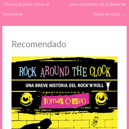
Obrescat pone cifras al
para el estreno de El Show de
fenómeno
Bluey en cines
→
Recomendado