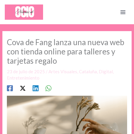
Ir
al
contenido
Cova de Fang lanza una nueva web
con tienda online para talleres y
tarjetas regalo
23 de julio de 2025
/
Artes Visuales
,
Cataluña
,
Digital
,
Entretenimiento