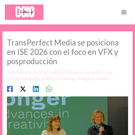
Ir
al
contenido
TransPerfect Media se posiciona
en ISE 2026 con el foco en VFX y
posproducción
3 de febrero de 2026
/
Artes Visuales
,
Cataluña
,
Cine
,
Entretenimiento
,
Eventos
,
Gaming
,
Imágen y sonido