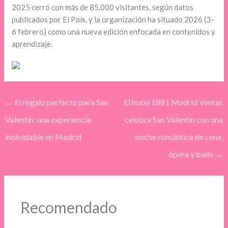
2025 cerró con más de 85.000 visitantes, según datos
publicados por El País, y la organización ha situado 2026 (3–
6 febrero) como una nueva edición enfocada en contenidos y
aprendizaje.
←
El regalo perfecto para San
El hotel 1881 Madrid Ventas
Valentín: una experiencia
celebra San Valentín con una
inolvidable en Madrid
noche romántica de cena,
ópera y baile
→
Recomendado