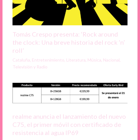
Tomás Crespo presenta: ‘Rock around
the clock: Una breve historia del rock ‘n’
roll’
Cataluña
,
Entretenimiento
,
Literatura
,
Música
,
Nacional
,
Televisión y Radio
realme anuncia el lanzamiento del nuevo
C75, el primer móvil con certificado de
resistencia al agua IP69