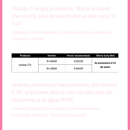
Tomás Crespo presenta: ‘Rock around
the clock: Una breve historia del rock ‘n’
roll’
Cataluña
,
Entretenimiento
,
Literatura
,
Música
,
Nacional
,
Televisión y Radio
realme anuncia el lanzamiento del nuevo
C75, el primer móvil con certificado de
resistencia al agua IP69
Consumo
,
Dispositivos móviles
,
Entretenimiento
,
Fotografía
,
Nacional
,
Telecomunicaciones