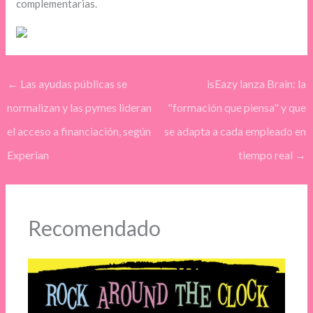
complementarias.
←
Las ayudas públicas se
isEazy lanza Brain: la
normalizan y las pymes lideran
"formación que piensa" y que
el acceso a financiación, según
se adapta a cada empleado en
Experian
tiempo real
→
Recomendado