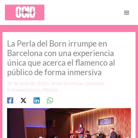
Ir
al
contenido
La Perla del Born irrumpe en
Barcelona con una experiencia
única que acerca el flamenco al
público de forma inmersiva
30 de junio de 2026
/
Artes Escénicas
,
Cataluña
,
Entretenimiento
,
Música