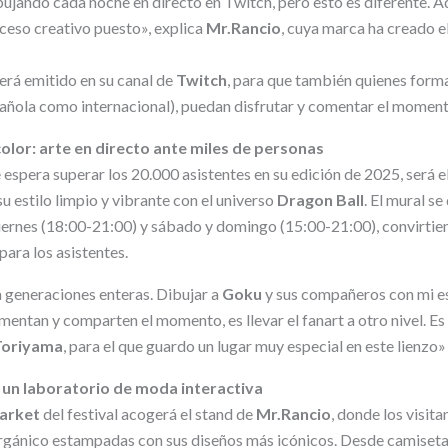
ujando cada noche en directo en Twitch, pero esto es diferente. Aq
roceso creativo puesto», explica
Mr.Rancio
, cuya marca ha creado 
erá emitido en su canal de
Twitch
, para que también quienes forma
ñola como internacional), puedan disfrutar y comentar el moment
olor: arte en directo ante miles de personas
 espera superar los 20.000 asistentes en su edición de 2025, será 
u estilo limpio y vibrante con el universo
Dragon Ball
. El mural se
viernes (18:00-21:00) y sábado y domingo (15:00-21:00), convirt
para los asistentes.
 generaciones enteras. Dibujar a
Goku
y sus compañeros con mi es
entan y comparten el momento, es llevar el fanart a otro nivel. Es
Toriyama
, para el que guardo un lugar muy especial en este lienzo» 
 un laboratorio de moda interactiva
arket
del festival acogerá el stand de
Mr.Rancio
, donde los visit
rgánico estampadas con sus diseños más icónicos. Desde camisetas