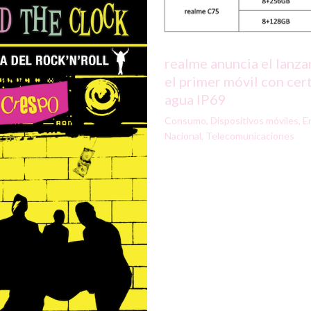
realme anuncia el lanz
el primer móvil con cert
agua IP69
Consumo
,
Dispositivos móviles
,
E
Nacional
,
Telecomunicaciones