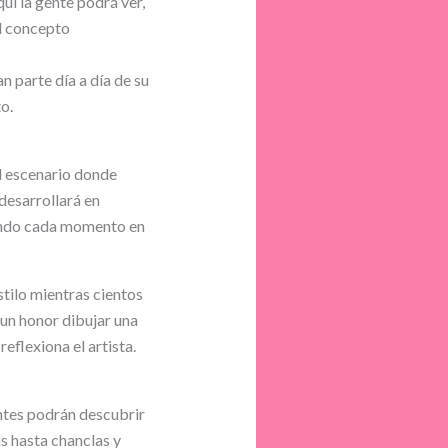
uí la gente podrá ver,
el concepto
n parte día a día de su
o.
el escenario donde
 desarrollará en
iendo cada momento en
tilo mientras cientos
 un honor dibujar una
reflexiona el artista.
antes podrán descubrir
 hasta chanclas y