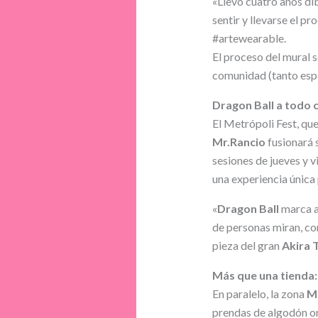
«Llevo cuatro años dib
sentir y llevarse el p
#artewearable.
El proceso del mural s
comunidad (tanto espa
Dragon Ball a todo c
El Metrópoli Fest, que
Mr.Rancio
fusionará s
sesiones de jueves y 
una experiencia única 
«
Dragon Ball
marca a
de personas miran, com
pieza del gran
Akira 
Más que una tienda:
En paralelo, la zona
M
prendas de algodón o