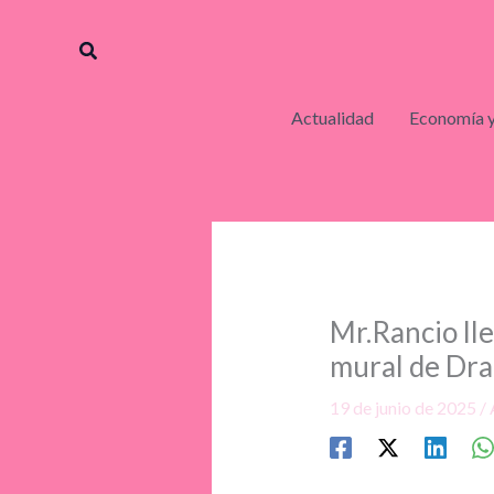
Ir
al
Buscar
contenido
Actualidad
Economía y
Mr.Rancio lle
mural de Dra
19 de junio de 2025
/