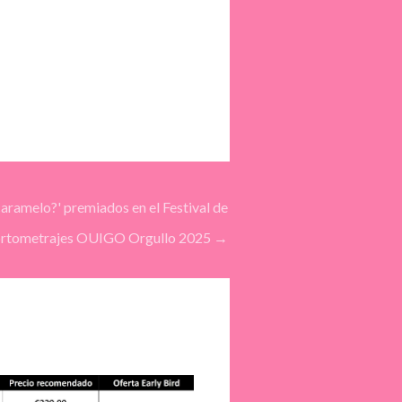
 caramelo?' premiados en el Festival de
rtometrajes OUIGO Orgullo 2025
→