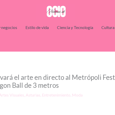
 negocios
Estilo de vida
Ciencia y Tecnología
Cultura
vará el arte en directo al Metrópoli Fes
gon Ball de 3 metros
Artes Visuales
,
Asturias
,
Entretenimiento
,
Moda