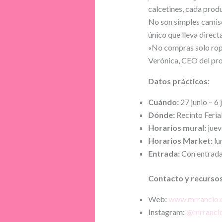
calcetines, cada produ
No son simples camise
único que lleva direc
«No compras solo rop
Verónica, CEO del pr
Datos prácticos:
Cuándo:
27 junio – 6 j
Dónde:
Recinto Ferial
Horarios mural:
juev
Horarios Market:
lu
Entrada:
Con entrada 
Contacto y recursos
Web:
www.mrrancio
Instagram:
@mrranci