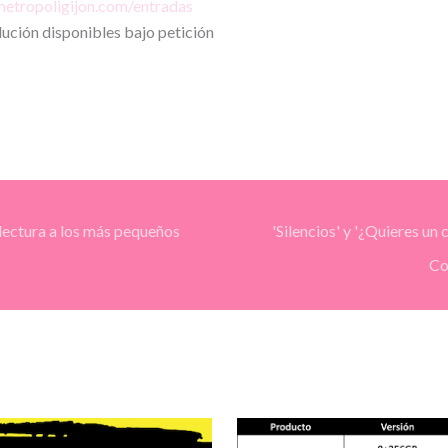
metropoligijon.com/entradas
lución disponibles bajo petición
 lectura a los más pequeños
'Silencios' y '¿Quieres un
Co