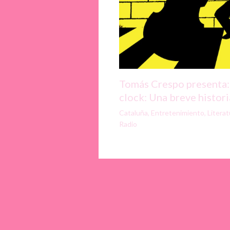
Tomás Crespo presenta:
clock: Una breve historia
Cataluña
,
Entretenimiento
,
Literat
Radio