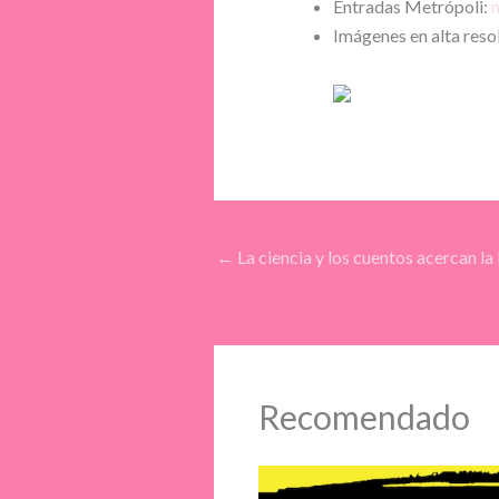
Entradas Metrópoli:
Imágenes en alta reso
←
La ciencia y los cuentos acercan la
Recomendado