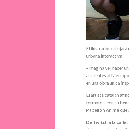
El ilustrador dibujará
urbana interactiva
«
Imagina ver nacer u
asistentes al Metrópol
en una obra única insp
El artista catalán afin
formatos: con su tien
Pabellón Anime
que 
De Twitch a la calle