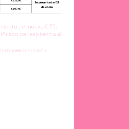
amiento del nuevo C75,
ificado de resistencia al
ntretenimiento
,
Fotografía
,