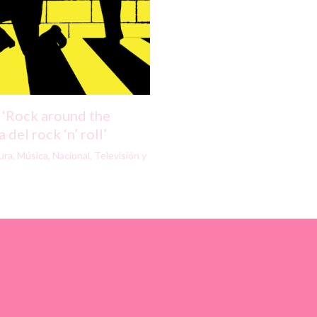
 ‘Rock around the
 del rock ‘n’ roll’
ura
,
Música
,
Nacional
,
Televisión y