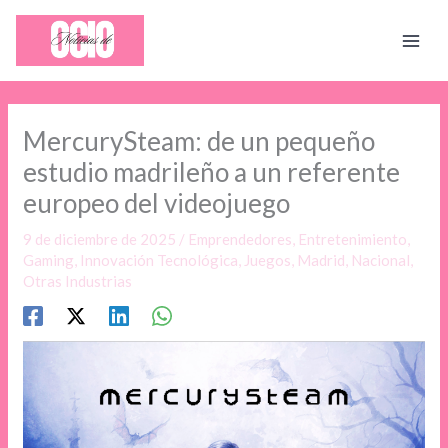
Ir
al
contenido
MercurySteam: de un pequeño
estudio madrileño a un referente
europeo del videojuego
9 de diciembre de 2025
/
Emprendedores
,
Entretenimiento
,
Gaming
,
Innovación Tecnológica
,
Juegos
,
Madrid
,
Nacional
,
Otras Industrias