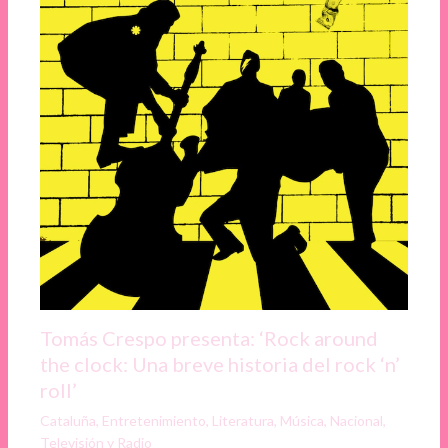
Tomás Crespo presenta: ‘Rock around
the clock: Una breve historia del rock ‘n’
roll’
Cataluña
,
Entretenimiento
,
Literatura
,
Música
,
Nacional
,
Televisión y Radio