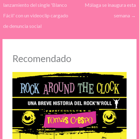
lanzamiento del single 'Blanco
Málaga se inaugura esta
Fácil' con un videoclip cargado
semana
→
de denuncia social
Recomendado