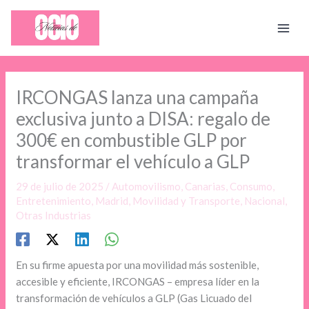
Ir
al
contenido
IRCONGAS lanza una campaña
exclusiva junto a DISA: regalo de
300€ en combustible GLP por
transformar el vehículo a GLP
29 de julio de 2025
/
Automovilismo
,
Canarias
,
Consumo
,
Entretenimiento
,
Madrid
,
Movilidad y Transporte
,
Nacional
,
Otras Industrias
En su firme apuesta por una movilidad más sostenible,
accesible y eficiente, IRCONGAS – empresa líder en la
transformación de vehículos a GLP (Gas Licuado del