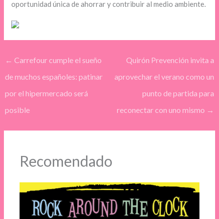
oportunidad única de ahorrar y contribuir al medio ambiente.
←
Carrefour cumple el sueño
Quirón Prevención invita a
de muchos españoles: patinar
aprovechar el verano como un
por el hipermercado será
punto de partida para
posible
reconectar con uno mismo
→
Recomendado