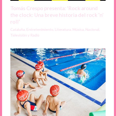
Tomás Crespo presenta: ‘Rock around
the clock: Una breve historia del rock ‘n’
roll’
Cataluña
,
Entretenimiento
,
Literatura
,
Música
,
Nacional
,
Televisión y Radio