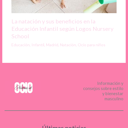
La natación y sus beneficios en la
Educación Infantil según Logos Nursery
School
Educación
,
Infantil
,
Madrid
,
Natación
,
Ocio para niños
Información y
consejos sobre estilo
y bienestar
masculino
Últimas noticias