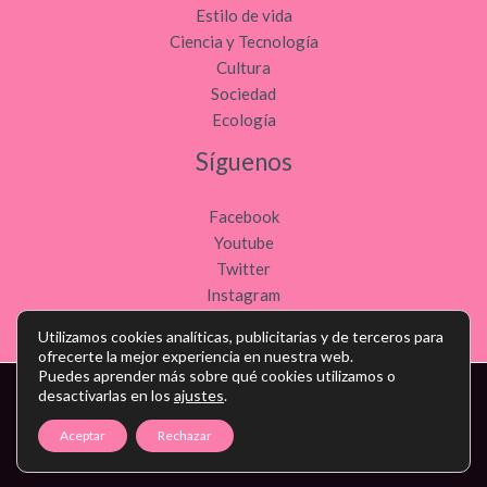
Estilo de vida
Ciencia y Tecnología
Cultura
Sociedad
Ecología
Síguenos
Facebook
Youtube
Twitter
Instagram
Utilizamos cookies analíticas, publicitarias y de terceros para
ofrecerte la mejor experiencia en nuestra web.
Puedes aprender más sobre qué cookies utilizamos o
desactivarlas en los
ajustes
.
Copyright © Todos los derechos reservados - noticiasdeocio.es
Aceptar
Rechazar
Política de privacidad
-
Política de cookies
-
Contacto