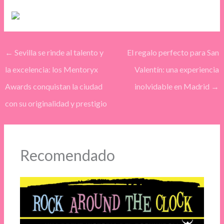
←
Sevilla se rinde al talento y
El regalo perfecto para San
la excelencia: los Mentoryx
Valentín: una experiencia
Awards conquistan la ciudad
inolvidable en Madrid
→
con su originalidad y prestigio
Recomendado