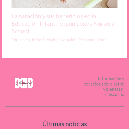
La natación y sus beneficios en la
Educación Infantil según Logos Nursery
School
Educación
,
Infantil
,
Madrid
,
Natación
,
Ocio para niños
Información y
consejos sobre estilo
y bienestar
masculino
Últimas noticias