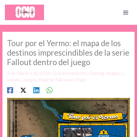
Ir
al
contenido
Tour por el Yermo: el mapa de los
destinos imprescindibles de la serie
Fallout dentro del juego
2 de febrero de 2026
/
Entretenimiento
,
Gaming
,
Imágen y
sonido
,
Juegos
,
Madrid
,
Nacional
,
Viaje