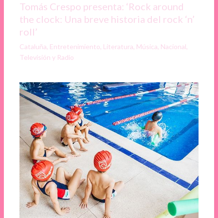
Tomás Crespo presenta: ‘Rock around
the clock: Una breve historia del rock ‘n’
roll’
Cataluña
,
Entretenimiento
,
Literatura
,
Música
,
Nacional
,
Televisión y Radio