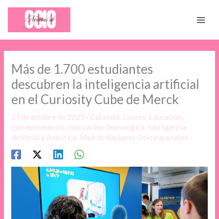
Ir
al
contenido
Más de 1.700 estudiantes
descubren la inteligencia artificial
en el Curiosity Cube de Merck
27 de octubre de 2025
/
Cataluña
,
Cursos
,
Educación
,
Entretenimiento
,
Innovación Tecnológica
,
Inteligencia
Artificial y Robótica
,
Madrid
,
Nacional
,
Ocio para niños