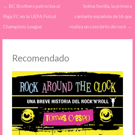
←
BC Brothers patrocina al
Selma Sevilla, la primera
Riga FC en la UEFA Futsal
cantante española de IA que
Champions League
realiza un concierto de rock
→
Recomendado