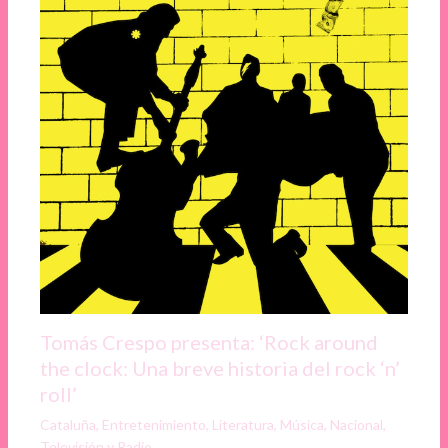
Tomás Crespo presenta: ‘Rock around
the clock: Una breve historia del rock ‘n’
roll’
Cataluña
,
Entretenimiento
,
Literatura
,
Música
,
Nacional
,
Televisión y Radio