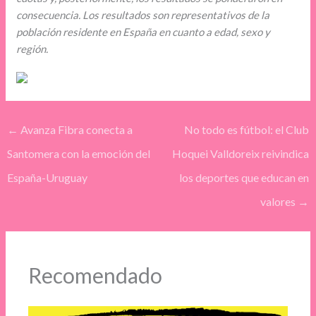
consecuencia. Los resultados son representativos de la
población residente en España en cuanto a edad, sexo y
región.
←
Avanza Fibra conecta a
No todo es fútbol: el Club
Santomera con la emoción del
Hoquei Valldoreix reivindica
España-Uruguay
los deportes que educan en
valores
→
Recomendado