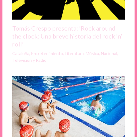
Tomás Crespo presenta: ‘Rock around
the clock: Una breve historia del rock ‘n’
roll’
Cataluña
,
Entretenimiento
,
Literatura
,
Música
,
Nacional
,
Televisión y Radio