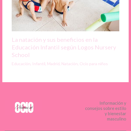
La natación y sus beneficios en la
Educación Infantil según Logos Nursery
School
Educación
,
Infantil
,
Madrid
,
Natación
,
Ocio para niños
Información y
consejos sobre estilo
y bienestar
masculino