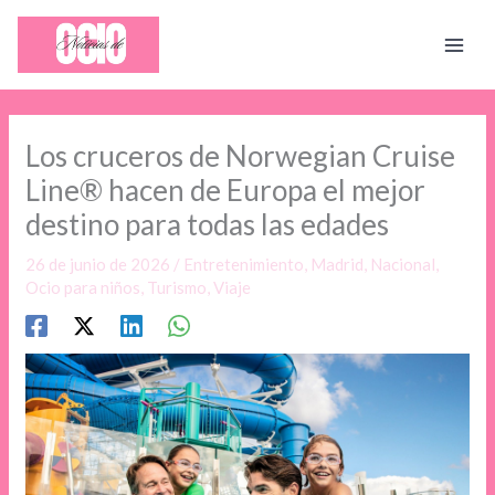
Ir
al
contenido
Los cruceros de Norwegian Cruise
Line® hacen de Europa el mejor
destino para todas las edades
26 de junio de 2026
/
Entretenimiento
,
Madrid
,
Nacional
,
Ocio para niños
,
Turismo
,
Viaje