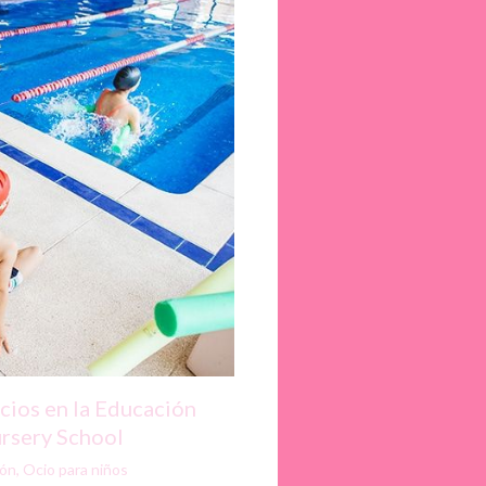
icios en la Educación
ursery School
ión
,
Ocio para niños