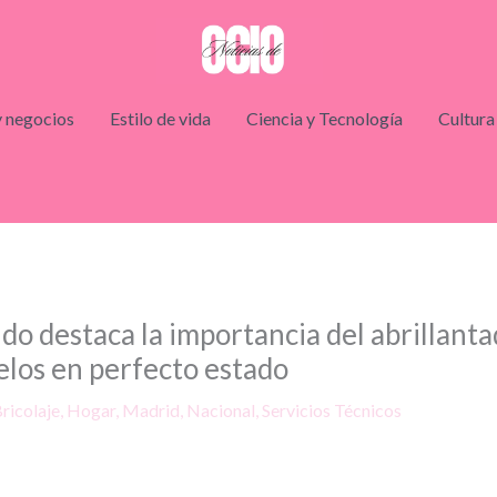
 negocios
Estilo de vida
Ciencia y Tecnología
Cultura
do destaca la importancia del abrillant
los en perfecto estado
ricolaje
,
Hogar
,
Madrid
,
Nacional
,
Servicios Técnicos