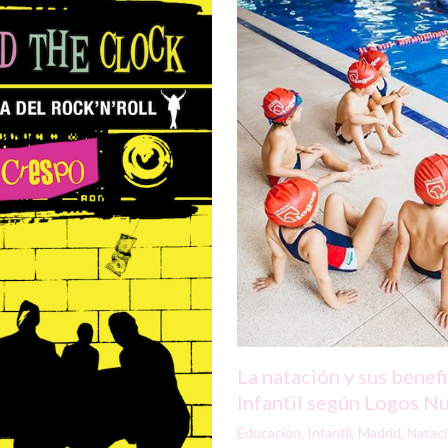
La natación y sus benef
Infantil según Logos N
Educación
,
Infantil
,
Madrid
,
Natac