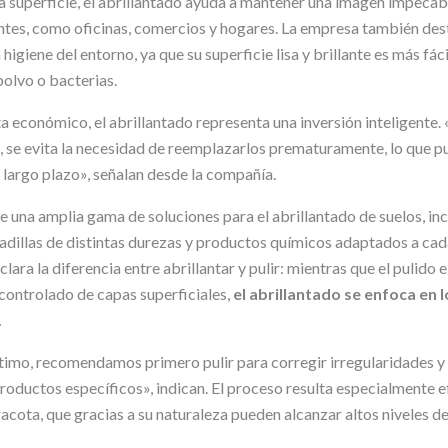
 superficie, el abrillantado ayuda a mantener una imagen impecab
entes, como oficinas, comercios y hogares. La empresa también des
higiene del entorno, ya que su superficie lisa y brillante es más fác
olvo o bacterias.
a económico, el abrillantado representa una inversión inteligente.
, se evita la necesidad de reemplazarlos prematuramente, lo que 
 largo plazo», señalan desde la compañía.
e una amplia gama de soluciones para el abrillantado de suelos, i
adillas de distintas durezas y productos químicos adaptados a cada
ara la diferencia entre abrillantar y pulir: mientras que el pulido
controlado de capas superficiales,
el abrillantado se enfoca en
.
timo, recomendamos primero pulir para corregir irregularidades y 
roductos específicos», indican. El proceso resulta especialmente e
acota, que gracias a su naturaleza pueden alcanzar altos niveles de 