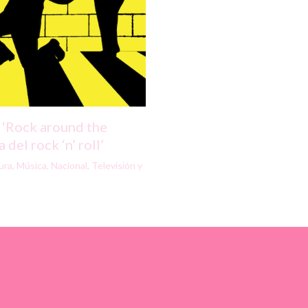
 ‘Rock around the
 del rock ‘n’ roll’
ura
,
Música
,
Nacional
,
Televisión y