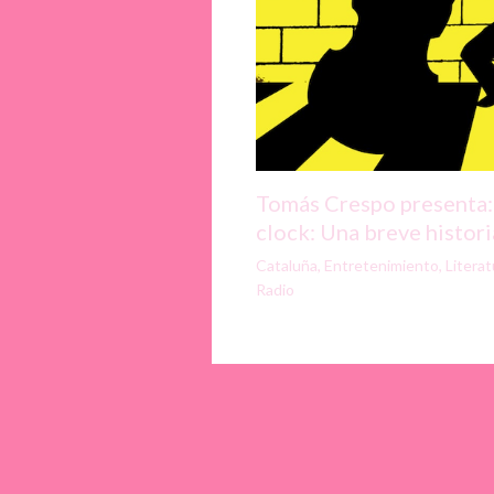
Tomás Crespo presenta:
clock: Una breve historia
Cataluña
,
Entretenimiento
,
Literat
Radio