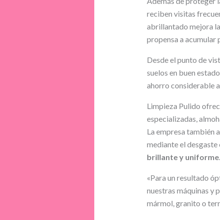
Además de proteger la
reciben visitas frecu
abrillantado mejora la 
propensa a acumular p
Desde el punto de vist
suelos en buen estado
ahorro considerable a
Limpieza Pulido ofrec
especializadas, almoh
La empresa también acl
mediante el desgaste 
brillante y uniforme
«Para un resultado óp
nuestras máquinas y p
mármol, granito o terr