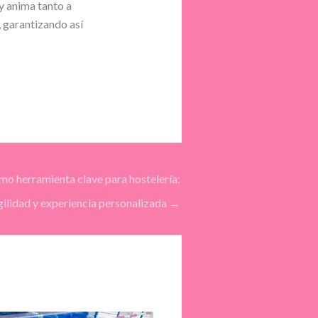
y anima tanto a
, garantizando así
mo herramienta clave para hostelería:
agilidad y experiencia personalizada
→