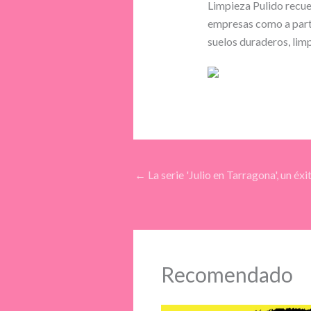
Limpieza Pulido recue
empresas como a parti
suelos duraderos, limp
←
La serie 'Julio en Tarragona', un éxi
Recomendado