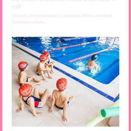
roll’
Cataluña
,
Entretenimiento
,
Literatura
,
Música
,
Nacional
,
Televisión y Radio