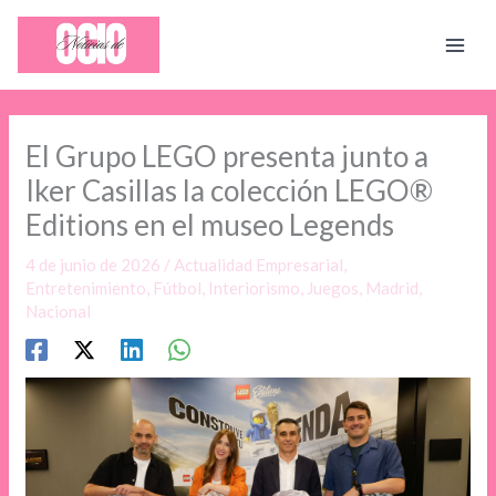
Ir
al
contenido
El Grupo LEGO presenta junto a
Iker Casillas la colección LEGO®
Editions en el museo Legends
4 de junio de 2026
/
Actualidad Empresarial
,
Entretenimiento
,
Fútbol
,
Interiorismo
,
Juegos
,
Madrid
,
Nacional