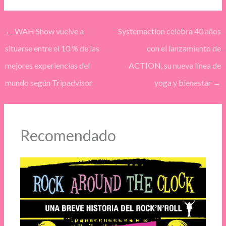
←
WAH Show vuelve a
Systemaction celebra 40 años
situarse entre el 10 % de las
con el lanzamiento de
mejores experiencias del
ACTION, su nueva línea de
mundo según Tripadvisor
yoga y bienestar
→
Recomendado