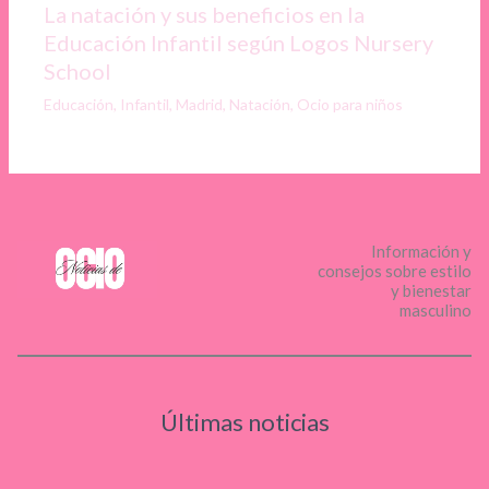
La natación y sus beneficios en la
Educación Infantil según Logos Nursery
School
Educación
,
Infantil
,
Madrid
,
Natación
,
Ocio para niños
Información y
consejos sobre estilo
y bienestar
masculino
Últimas noticias