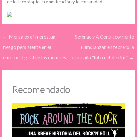
de la tecnología, la gamificación y la comunidad.
←
Mensajes efímeros, un
Serenae y A Contracorriente
riesgo persistente en el
Films lanzan en febrero la
entorno digital de los menores
campaña "Internet de cine"
→
Recomendado