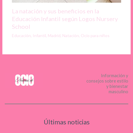
La natación y sus beneficios en la
Educación Infantil según Logos Nursery
School
Educación
,
Infantil
,
Madrid
,
Natación
,
Ocio para niños
Información y
consejos sobre estilo
y bienestar
masculino
Últimas noticias