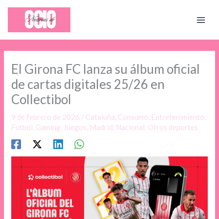
Ir
al
contenido
El Girona FC lanza su álbum oficial
de cartas digitales 25/26 en
Collectibol
9 de febrero de 2026
/
Cataluña
,
Consumo
,
Entretenimiento
,
Fútbol
,
Gaming
,
Juegos
,
Madrid
,
Nacional
,
Otros deportes