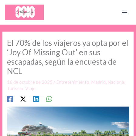
Ir
al
contenido
El 70% de los viajeros ya opta por el
‘Joy Of Missing Out’ en sus
escapadas, según la encuesta de
NCL
16 de octubre de 2025
/
Entretenimiento
,
Madrid
,
Nacional
,
Turismo
,
Viaje