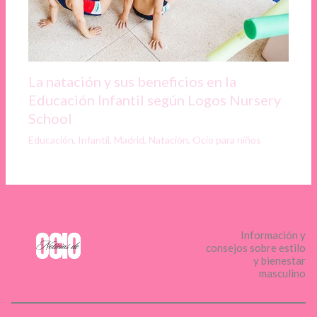
La natación y sus beneficios en la
Educación Infantil según Logos Nursery
School
Educación
,
Infantil
,
Madrid
,
Natación
,
Ocio para niños
Información y
consejos sobre estilo
y bienestar
masculino