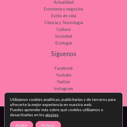
Actualidad
Economía y negocios
Estilo de vida
Ciencia y Tecnología
Cultura
Sociedad
Ecología
Síguenos
Facebook
Youtube
Twitter
Instagram
Utilizamos cookies analíticas, publicitarias y de terceros para
ofrecerte la mejor experiencia en nuestra web.
Puedes aprender más sobre qué cookies utilizamos o
desactivarlas en los
ajustes
.
Copyright © Todos los derechos reservados - noticiasdeocio.es
Aceptar
Rechazar
Política de privacidad
-
Política de cookies
-
Contacto