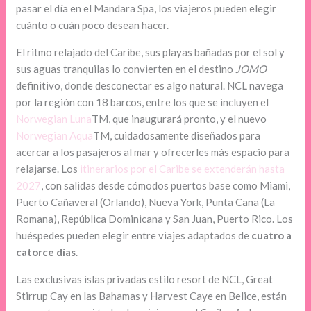
pasar el día en el Mandara Spa, los viajeros pueden elegir
cuánto o cuán poco desean hacer.
El ritmo relajado del Caribe, sus playas bañadas por el sol y
sus aguas tranquilas lo convierten en el destino
JOMO
definitivo, donde desconectar es algo natural. NCL navega
por la región con 18 barcos, entre los que se incluyen el
Norwegian Luna
TM, que inaugurará pronto, y el nuevo
Norwegian Aqua
TM, cuidadosamente diseñados para
acercar a los pasajeros al mar y ofrecerles más espacio para
relajarse. Los
itinerarios por el Caribe se extenderán hasta
2027
, con salidas desde cómodos puertos base como Miami,
Puerto Cañaveral (Orlando), Nueva York, Punta Cana (La
Romana), República Dominicana y San Juan, Puerto Rico. Los
huéspedes pueden elegir entre viajes adaptados de
cuatro a
catorce días
.
Las exclusivas islas privadas estilo resort de NCL, Great
Stirrup Cay en las Bahamas y Harvest Caye en Belice, están