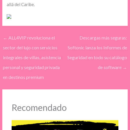
allá del Caribe.
←
ALL4VIP revoluciona el
Descargas más seguras:
sector del lujo con servicios
Softonic lanza los Informes de
integrales de villas, asistencia
Seguridad en todo su catálogo
personal y seguridad privada
de software
→
en destinos premium
Recomendado