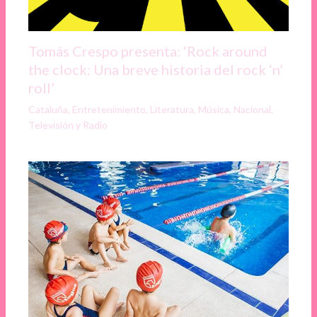
Tomás Crespo presenta: ‘Rock around
the clock: Una breve historia del rock ‘n’
roll’
Cataluña
,
Entretenimiento
,
Literatura
,
Música
,
Nacional
,
Televisión y Radio