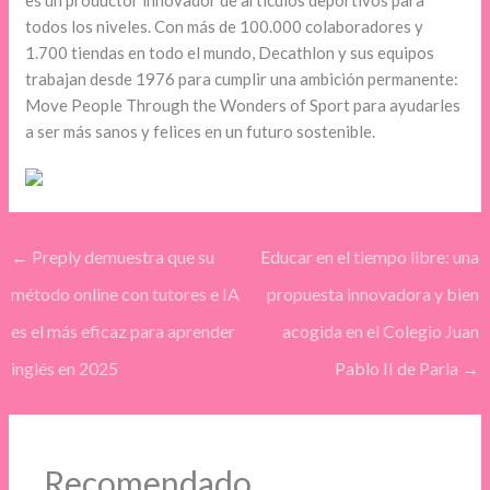
es un productor innovador de artículos deportivos para
todos los niveles. Con más de 100.000 colaboradores y
1.700 tiendas en todo el mundo, Decathlon y sus equipos
trabajan desde 1976 para cumplir una ambición permanente:
Move People Through the Wonders of Sport para ayudarles
a ser más sanos y felices en un futuro sostenible.
←
Preply demuestra que su
Educar en el tiempo libre: una
método online con tutores e IA
propuesta innovadora y bien
es el más eficaz para aprender
acogida en el Colegio Juan
inglés en 2025
Pablo II de Parla
→
Recomendado