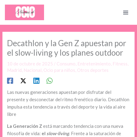
Ir
al
contenido
Decathlon y la Gen Z apuestan por
el slow-living y los planes outdoor
10 de octubre de 2025
/
Consumo
,
Entretenimiento
,
Fitness
,
Madrid
,
Nacional
,
Ocio para niños
,
Otros deportes
Las nuevas generaciones apuestan por disfrutar del
presente y desconectar del ritmo frenético diario. Decathlon
impulsa esta tendencia a través del deporte y la vida al aire
libre
La Generación Z
está marcando tendencia con una nueva
filosofía de vida:
el
slow-living
. Frente a la saturación de