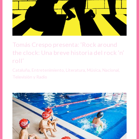
Tomás Crespo presenta: ‘Rock around
the clock: Una breve historia del rock ‘n’
roll’
Cataluña
,
Entretenimiento
,
Literatura
,
Música
,
Nacional
,
Televisión y Radio