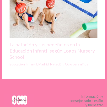
La natación y sus beneficios en la
Educación Infantil según Logos Nursery
School
Educación
,
Infantil
,
Madrid
,
Natación
,
Ocio para niños
Información y
consejos sobre estilo
y bienestar