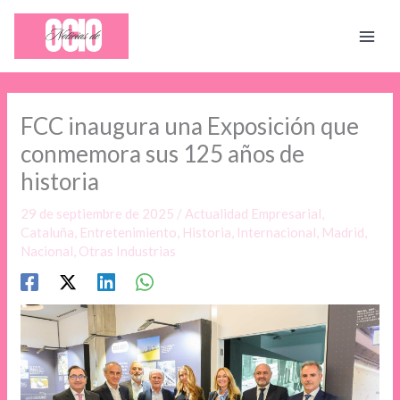
Ir
al
contenido
FCC inaugura una Exposición que
conmemora sus 125 años de
historia
29 de septiembre de 2025
/
Actualidad Empresarial
,
Cataluña
,
Entretenimiento
,
Historia
,
Internacional
,
Madrid
,
Nacional
,
Otras Industrias