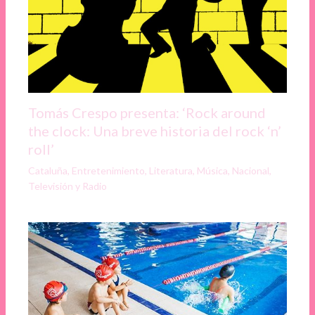
Tomás Crespo presenta: ‘Rock around
the clock: Una breve historia del rock ‘n’
roll’
Cataluña
,
Entretenimiento
,
Literatura
,
Música
,
Nacional
,
Televisión y Radio