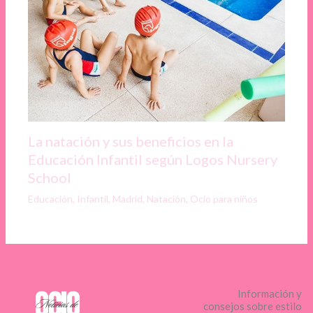
La natación y sus beneficios en la
Educación Infantil según Logos Nursery
School
Educación
,
Infantil
,
Madrid
,
Natación
,
Ocio para niños
Información y
consejos sobre estilo