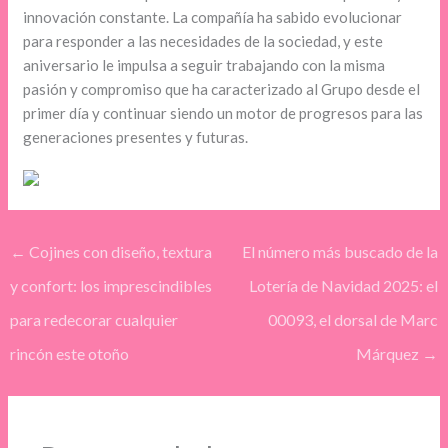
innovación constante. La compañía ha sabido evolucionar
para responder a las necesidades de la sociedad, y este
aniversario le impulsa a seguir trabajando con la misma
pasión y compromiso que ha caracterizado al Grupo desde el
primer día y continuar siendo un motor de progresos para las
generaciones presentes y futuras.
←
Cojines con diseño, textura
El número más buscado de la
y confort: los imprescindibles
Lotería de Navidad 2025: el
para redecorar cualquier
00093, el dorsal de Marc
rincón este otoño
Márquez
→