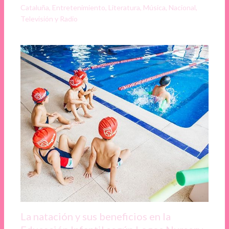
Cataluña
,
Entretenimiento
,
Literatura
,
Música
,
Nacional
,
Televisión y Radio
La natación y sus beneficios en la