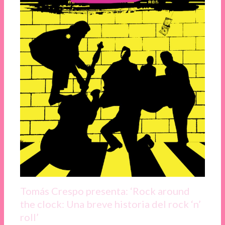
Tomás Crespo presenta: ‘Rock around
the clock: Una breve historia del rock ‘n’
roll’