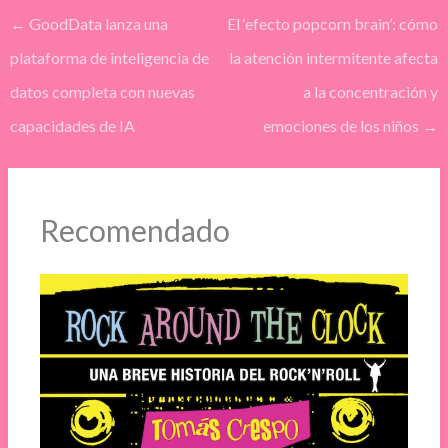
←
GoodData lanza una
El ‘efecto popcorn brain’: cómo
plataforma de inteligencia de
la atención intermitente afecta
datos completa con nuevas
a la concentración y
capacidades de IA
emociones de los niños
→
Recomendado