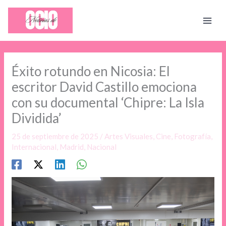
Ir
al
contenido
Éxito rotundo en Nicosia: El
escritor David Castillo emociona
con su documental ‘Chipre: La Isla
Dividida’
25 de septiembre de 2025
/
Artes Visuales
,
Cine
,
Fotografía
,
Internacional
,
Madrid
,
Nacional