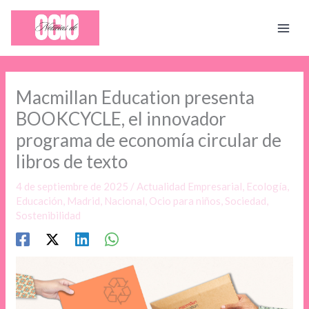
Ir
al
contenido
Macmillan Education presenta
BOOKCYCLE, el innovador
programa de economía circular de
libros de texto
4 de septiembre de 2025
/
Actualidad Empresarial
,
Ecología
,
Educación
,
Madrid
,
Nacional
,
Ocio para niños
,
Sociedad
,
Sostenibilidad