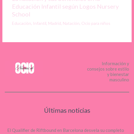
Educación Infantil según Logos Nursery
School
Educación
,
Infantil
,
Madrid
,
Natación
,
Ocio para niños
Información y
consejos sobre estilo
y bienestar
masculino
Últimas noticias
El Qualifier de Riftbound en Barcelona desvela su completo