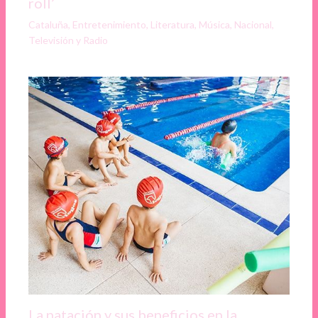
roll’
Cataluña
,
Entretenimiento
,
Literatura
,
Música
,
Nacional
,
Televisión y Radio
La natación y sus beneficios en la