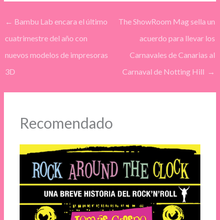
←
Bambu Lab encara el último
The ShowRoom Mag sella un
cuatrimestre del año con
acuerdo para llevar los
nuevos modelos de impresoras
Carnavales de Canarias al
3D
Carnaval de Notting Hill
→
Recomendado