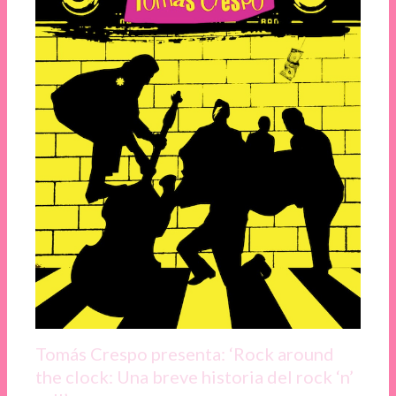
Tomás Crespo presenta: ‘Rock around
the clock: Una breve historia del rock ‘n’